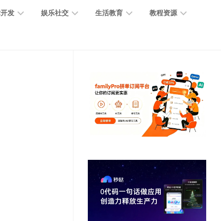
术开发
娱乐社交
生活教育
教程资源
大
媒
医
GPT
语
模
体
疗
教
言
型
创
医
程
模
作
学
型
开
MJ
放
媒
时
教
视
平
体
尚
程
觉
台
社
前
模
交
沿
型
SD
代
教
码
游
生
程
语
开
戏
活
音
发
辅
日
模
助
常
其
型