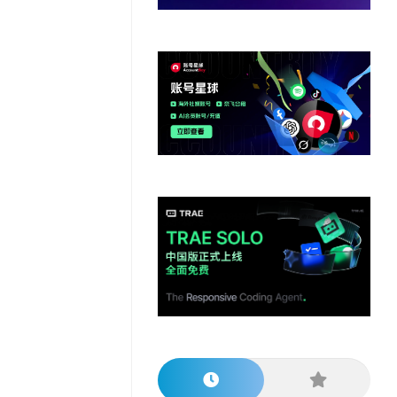
他
数
教
据
网
学
程
其
分
站
习
他
析
播
教
模
客
育
扩
型
展
资
源