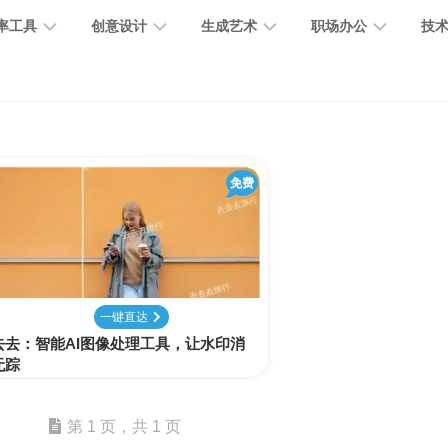
率工具
创意设计
生成艺术
职场办公
技
图
图
图
营
图
AI
营
像
片
像
销
片
提
销
处
编
生
宣
编
示
工
理
辑
成
传
免费
辑
词
具
文
图
视
办
图
智
绘
数
PPT
本
标
频
公
像
能
画
字
制
处
设
生
助
修
对
网
人
作
理
计
成
手
复
话
站
一键直达
去去：智能AI图像处理工具，让水印消
电
思
无踪
智
字
音
客
抠
小
文
模
商
维
能
体
乐
户
图
说
档
型
作
导
总
设
生
服
消
创
总
社
图
图
第 1 页，共 1 页
结
计
成
务
除
作
结
区