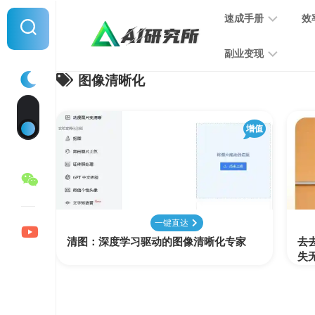
Skip
速成手册
效
to
content
副业变现
图像清晰化
提
示
词
音
指
增值
频
南
变
现
MJ
学
写
习
文
一键直达
手
变
清图：深度学习驱动的图像清晰化专家
册
去
现
失
SD
图
学
片
习