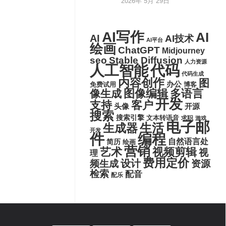
2026年 5月 29日
AI写作
AI
AI
AI技术
AI平台
绘画
ChatGPT
Midjourney
seo
Stable Diffusion
人力资源
代码
人工智能
代码生成
内容创作
图
办公
博客
免费试用
图像编辑
多语言
像生成
开发
支持
客户
头像
开源
搜索
搜索引擎
文本转语音
求职
游戏
电子邮
生活
生成器
开发
件
编程
自然语言处
简历
绘画
营销
艺术
视频剪辑
视
理
费用定价
设计
频生成
资源
检索
配音
配乐