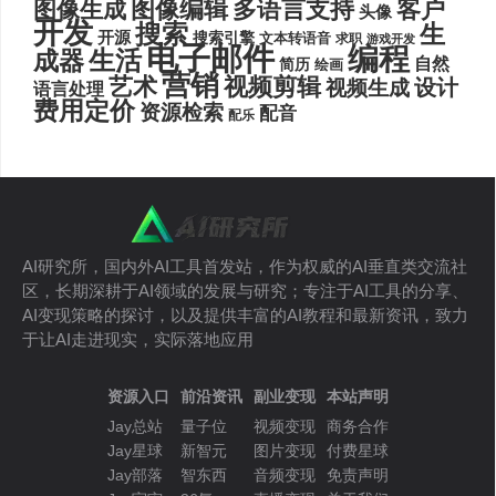
图像编辑
多语言支持
客户
图像生成
头像
开发
搜索
生
开源
搜索引擎
文本转语音
求职
游戏开发
电子邮件
编程
生活
成器
自然
简历
绘画
营销
艺术
视频剪辑
设计
视频生成
语言处理
费用定价
资源检索
配音
配乐
AI研究所，国内外AI工具首发站，作为权威的AI垂直类交流社
区，长期深耕于AI领域的发展与研究；专注于AI工具的分享、
AI变现策略的探讨，以及提供丰富的AI教程和最新资讯，致力
于让AI走进现实，实际落地应用
资源入口
前沿资讯
副业变现
本站声明
Jay总站
量子位
视频变现
商务合作
Jay星球
新智元
图片变现
付费星球
Jay部落
智东西
音频变现
免责声明