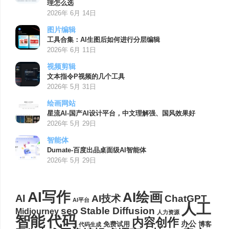
理怎么选
2026年 6月 14日
图片编辑
工具合集：AI生图后如何进行分层编辑
2026年 6月 11日
视频剪辑
文本指令P视频的几个工具
2026年 5月 31日
绘画网站
星流AI-国产AI设计平台，中文理解强、国风效果好
2026年 5月 29日
智能体
Dumate-百度出品桌面级AI智能体
2026年 5月 29日
AI写作
AI绘画
AI
AI技术
ChatGPT
AI平台
人工
seo
Stable Diffusion
Midjourney
人力资源
代码
智能
内容创作
办公
博客
免费试用
代码生成