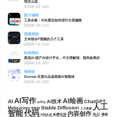
理怎么选
2026年 6月 14日
图片编辑
工具合集：AI生图后如何进行分层编辑
2026年 6月 11日
视频剪辑
文本指令P视频的几个工具
2026年 5月 31日
绘画网站
星流AI-国产AI设计平台，中文理解强、国风效果好
2026年 5月 29日
智能体
Dumate-百度出品桌面级AI智能体
2026年 5月 29日
AI写作
AI绘画
AI
AI技术
ChatGPT
AI平台
人工
seo
Stable Diffusion
Midjourney
人力资源
代码
智能
内容创作
办公
博客
免费试用
代码生成