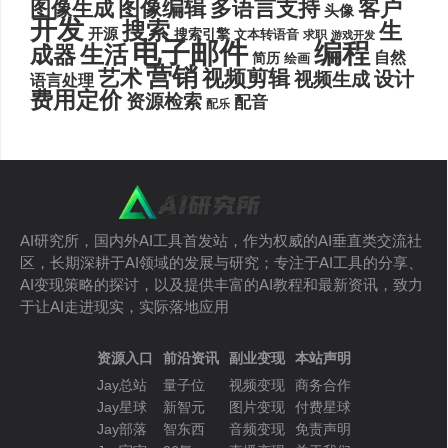
图像编辑
多语言支持
客户
图像生成
头像
开发
搜索
生
开源
搜索引擎
文本转语音
求职
游戏开发
电子邮件
编程
生活
成器
自然
简历
绘画
营销
艺术
视频剪辑
设计
视频生成
语言处理
费用定价
资源检索
配音
配乐
AI研究所，国内外AI工具首发站，作为权威的AI垂直类交流社
区，长期深耕于AI领域的发展与研究；专注于AI工具的分享、
AI变现策略的探讨，以及提供丰富的AI教程和最新资讯，致力
于让AI走进现实，实际落地应用
资源入口
前沿资讯
副业变现
本站声明
Jay总站
量子位
视频变现
商务合作
Jay星球
新智元
图片变现
付费星球
Jay部落
智东西
音频变现
免责声明