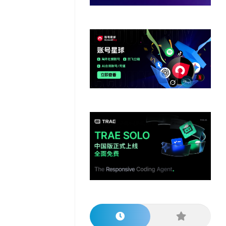
他
数
教
据
网
学
程
其
分
站
习
他
析
播
教
模
客
育
扩
型
展
资
源