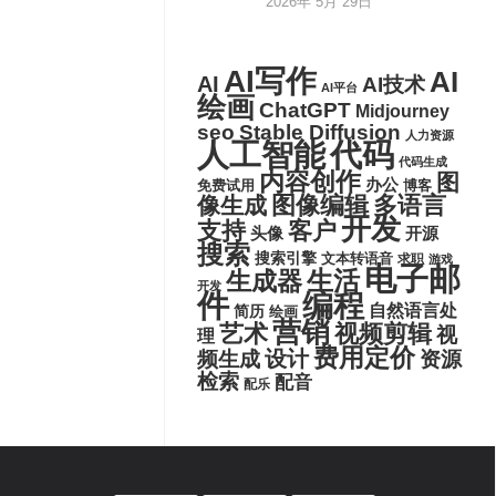
2026年 5月 29日
AI写作
AI
AI
AI技术
AI平台
绘画
ChatGPT
Midjourney
seo
Stable Diffusion
人力资源
代码
人工智能
代码生成
内容创作
图
办公
博客
免费试用
图像编辑
多语言
像生成
开发
支持
客户
头像
开源
搜索
搜索引擎
文本转语音
求职
游戏
电子邮
生活
生成器
开发
件
编程
自然语言处
简历
绘画
营销
艺术
视频剪辑
视
理
费用定价
设计
频生成
资源
检索
配音
配乐