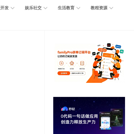
术开发
娱乐社交
生活教育
教程资源
大
媒
医
GPT
语
模
体
疗
教
言
型
创
医
程
模
作
学
型
开
MJ
放
媒
时
教
视
平
体
尚
程
觉
台
社
前
模
交
沿
型
SD
代
教
码
游
生
程
语
开
戏
活
音
发
辅
日
模
助
常
其
型