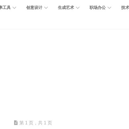
率工具
创意设计
生成艺术
职场办公
技
图
图
图
营
图
AI
营
像
片
像
销
片
提
销
处
编
生
宣
编
示
工
理
辑
成
传
辑
词
具
文
图
视
办
图
智
绘
数
PPT
本
标
频
公
像
能
画
字
制
处
设
生
助
修
对
网
人
作
理
计
成
手
复
话
站
电
思
智
字
音
客
抠
小
文
模
商
维
能
体
乐
户
图
说
档
型
作
导
总
设
生
服
消
创
总
社
图
图
第 1 页，共 1 页
结
计
成
务
除
作
结
区