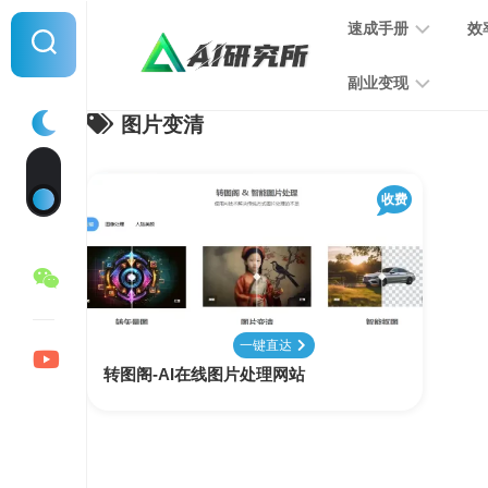
Skip
速成手册
效
to
content
副业变现
图片变清
提
示
词
音
指
收费
频
南
变
现
MJ
学
写
习
文
一键直达
手
变
转图阁-AI在线图片处理网站
册
现
SD
图
学
片
习