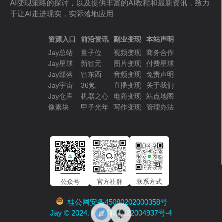
AI变现策略的探讨，以及提供丰富的AI教程和最新资讯，致力
于让AI走进现实，实际落地应用
资源入口
前沿资讯
副业变现
本站声明
Jay总站
量子位
视频变现
商务合作
Jay星球
新智元
图片变现
付费星球
Jay部落
智东西
音频变现
免责声明
Jay宇宙
36氪
直播变现
关于我们
Jay仓库
机器之心
电商变现
站点地图
像素块
甲子光年
写作变现
管理办法
公众号
官方社群
联系方式
桂公网安备45080202000358号
Jay © 2024. 桂ICP备2022004937号-4