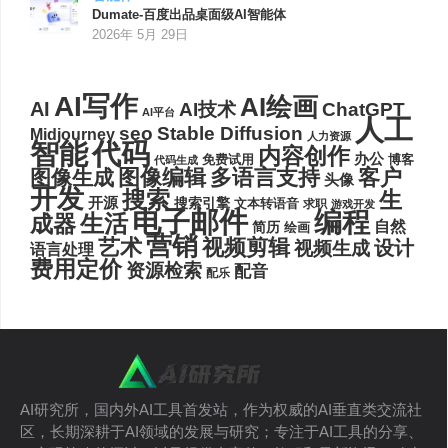
Dumate-百度出品桌面级AI智能体
2026年 5月 29日
AI写作
AI绘画
AI
AI技术
ChatGPT
AI平台
人工
seo
Stable Diffusion
Midjourney
人力资源
代码
智能
内容创作
办公
博客
免费试用
代码生成
图像编辑
多语言支持
客户
图像生成
头像
开发
搜索
生
开源
搜索引擎
文本转语音
求职
游戏开发
电子邮件
编程
生活
成器
自然
简历
绘画
营销
艺术
视频剪辑
设计
视频生成
语言处理
费用定价
资源检索
配音
配乐
AI研究所，国内外AI工具首发站，作为权威的AI垂直类交流社
区，长期深耕于AI领域的发展与研究；专注于AI工具的分享、