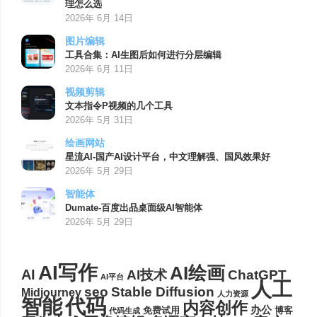
理怎么选
2026年 6月 14日
图片编辑
工具合集：AI生图后如何进行分层编辑
2026年 6月 11日
视频剪辑
文本指令P视频的几个工具
2026年 5月 31日
绘画网站
星流AI-国产AI设计平台，中文理解强、国风效果好
2026年 5月 29日
智能体
Dumate-百度出品桌面级AI智能体
2026年 5月 29日
AI写作
AI绘画
AI
AI技术
ChatGPT
AI平台
人工
seo
Stable Diffusion
Midjourney
人力资源
代码
智能
内容创作
办公
博客
免费试用
代码生成