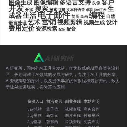
图像编辑
多语言支持
客户
图像生成
头像
开发
搜索
生
开源
搜索引擎
文本转语音
求职
游戏开发
电子邮件
编程
生活
成器
自然
简历
绘画
营销
艺术
视频剪辑
设计
视频生成
语言处理
费用定价
资源检索
配音
配乐
AI研究所，国内外AI工具首发站，作为权威的AI垂直类交流社
区，长期深耕于AI领域的发展与研究；专注于AI工具的分享、
AI变现策略的探讨，以及提供丰富的AI教程和最新资讯，致力
于让AI走进现实，实际落地应用
资源入口
前沿资讯
副业变现
本站声明
Jay总站
量子位
视频变现
商务合作
Jay星球
新智元
图片变现
付费星球
Jay部落
智东西
音频变现
免责声明