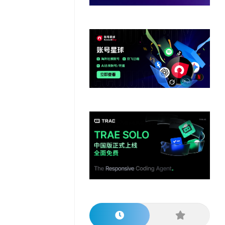
他
数
教
据
网
学
程
其
分
站
习
他
析
播
教
模
客
育
扩
型
展
资
源