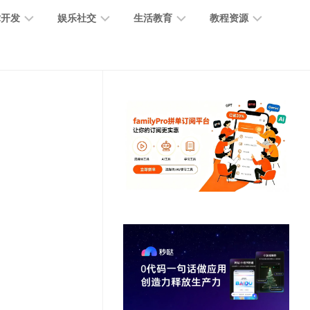
术开发
娱乐社交
生活教育
教程资源
大
媒
医
GPT
语
模
体
疗
教
言
型
创
医
程
模
作
学
型
开
MJ
放
媒
时
教
视
平
体
尚
程
觉
台
社
前
模
交
沿
型
SD
代
教
码
游
生
程
语
开
戏
活
音
发
辅
日
模
助
常
其
型