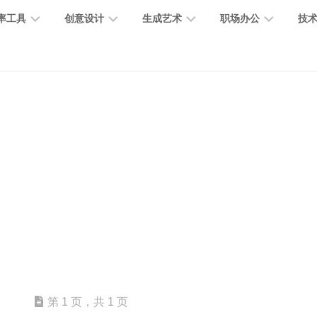
率工具
创意设计
生成艺术
职场办公
技
图
图
图
营
图
AI
营
像
片
像
销
片
提
销
处
编
生
宣
编
示
工
理
辑
成
传
辑
词
具
文
图
视
办
图
智
绘
数
PPT
本
标
频
公
像
能
画
字
制
处
设
生
助
修
对
网
人
作
理
计
成
手
复
话
站
电
思
智
字
音
客
抠
小
文
模
商
维
能
体
乐
户
图
说
档
型
作
导
总
设
生
服
消
创
总
社
图
图
第 1 页，共 1 页
结
计
成
务
除
作
结
区