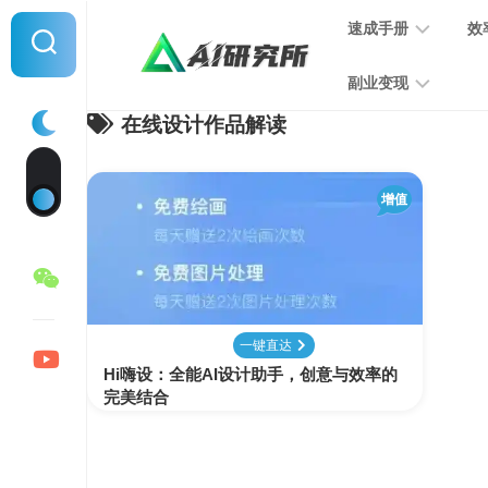
Skip
速成手册
效
to
content
副业变现
在线设计作品解读
提
示
词
音
指
增值
频
南
变
现
MJ
学
写
习
文
一键直达
手
变
Hi嗨设：全能AI设计助手，创意与效率的
册
现
完美结合
SD
图
学
片
习