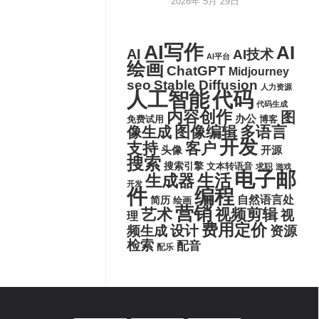
2026年 5月 29日
AI写作
AI
AI
AI技术
AI平台
绘画
ChatGPT
Midjourney
seo
Stable Diffusion
人力资源
代码
人工智能
代码生成
内容创作
图
办公
博客
免费试用
图像编辑
多语言
像生成
开发
支持
客户
头像
开源
搜索
搜索引擎
文本转语音
求职
游戏
电子邮
生活
生成器
开发
件
编程
自然语言处
简历
绘画
营销
艺术
视频剪辑
视
理
费用定价
设计
频生成
资源
检索
配音
配乐