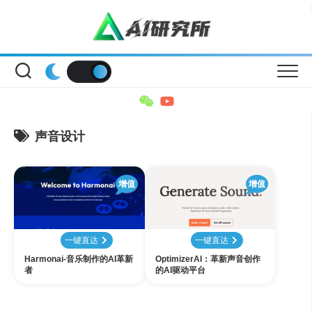
Skip
to
content
声音设计
增值
增值
一键直达
一键直达
Harmonai-音乐制作的AI革新
OptimizerAI：革新声音创作
者
的AI驱动平台