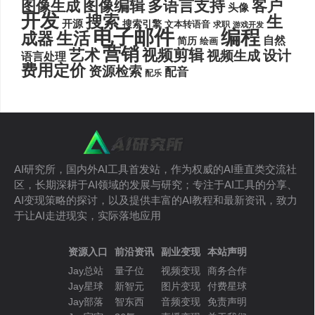
图像编辑
多语言支持
客户
图像生成
头像
开发
搜索
生
开源
搜索引擎
文本转语音
求职
游戏开发
电子邮件
编程
生活
成器
自然
简历
绘画
营销
艺术
视频剪辑
设计
视频生成
语言处理
费用定价
资源检索
配音
配乐
AI研究所，国内外AI工具首发站，作为权威的AI垂直类交流社
区，长期深耕于AI领域的发展与研究；专注于AI工具的分享、
AI变现策略的探讨，以及提供丰富的AI教程和最新资讯，致力
于让AI走进现实，实际落地应用
资源入口
前沿资讯
副业变现
本站声明
Jay总站
量子位
视频变现
商务合作
Jay星球
新智元
图片变现
付费星球
Jay部落
智东西
音频变现
免责声明