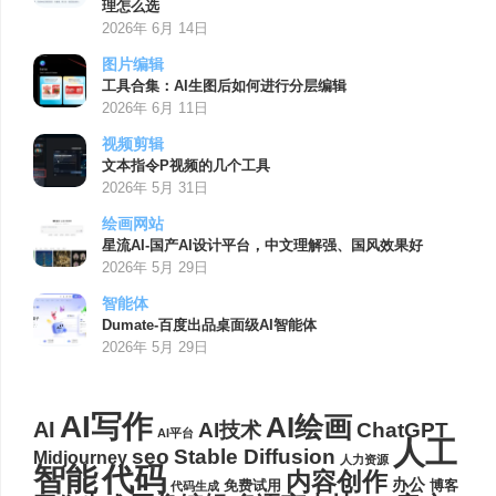
理怎么选
2026年 6月 14日
图片编辑
工具合集：AI生图后如何进行分层编辑
2026年 6月 11日
视频剪辑
文本指令P视频的几个工具
2026年 5月 31日
绘画网站
星流AI-国产AI设计平台，中文理解强、国风效果好
2026年 5月 29日
智能体
Dumate-百度出品桌面级AI智能体
2026年 5月 29日
AI写作
AI绘画
AI
AI技术
ChatGPT
AI平台
人工
seo
Stable Diffusion
Midjourney
人力资源
代码
智能
内容创作
办公
博客
免费试用
代码生成