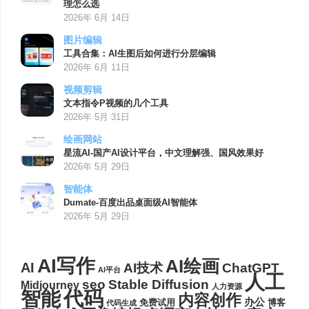
理怎么选
2026年 6月 14日
图片编辑
工具合集：AI生图后如何进行分层编辑
2026年 6月 11日
视频剪辑
文本指令P视频的几个工具
2026年 5月 31日
绘画网站
星流AI-国产AI设计平台，中文理解强、国风效果好
2026年 5月 29日
智能体
Dumate-百度出品桌面级AI智能体
2026年 5月 29日
AI写作
AI绘画
AI
AI技术
ChatGPT
AI平台
人工
seo
Stable Diffusion
Midjourney
人力资源
代码
智能
内容创作
办公
博客
免费试用
代码生成