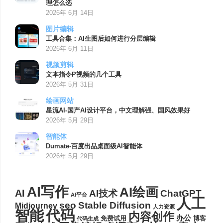
理怎么选
2026年 6月 14日
图片编辑
工具合集：AI生图后如何进行分层编辑
2026年 6月 11日
视频剪辑
文本指令P视频的几个工具
2026年 5月 31日
绘画网站
星流AI-国产AI设计平台，中文理解强、国风效果好
2026年 5月 29日
智能体
Dumate-百度出品桌面级AI智能体
2026年 5月 29日
AI写作
AI绘画
AI
AI技术
ChatGPT
AI平台
人工
seo
Stable Diffusion
Midjourney
人力资源
代码
智能
内容创作
办公
博客
免费试用
代码生成