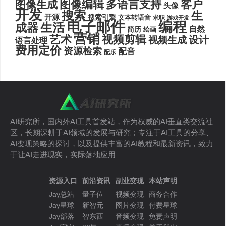
图像编辑
多语言支持
客户
图像生成
头像
开发
搜索
生
开源
搜索引擎
文本转语音
求职
游戏开发
电子邮件
编程
生活
成器
自然
简历
绘画
营销
艺术
视频剪辑
设计
视频生成
语言处理
费用定价
资源检索
配音
配乐
AI研究所，国内外AI工具首发站，作为权威的AI垂直类交流社
区，长期深耕于AI领域的发展与研究；专注于AI工具的分享、
AI变现策略的探讨，以及提供丰富的AI教程和最新资讯，致力
于让AI走进现实，实际落地应用
资源入口
前沿资讯
副业变现
本站声明
Jay总站
量子位
视频变现
商务合作
Jay星球
新智元
图片变现
付费星球
Jay部落
智东西
音频变现
免责声明