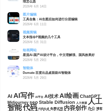
理怎么选
2026年 6月 14日
图片编辑
工具合集：AI生图后如何进行分层编辑
2026年 6月 11日
视频剪辑
文本指令P视频的几个工具
2026年 5月 31日
绘画网站
星流AI-国产AI设计平台，中文理解强、国风效果好
2026年 5月 29日
智能体
Dumate-百度出品桌面级AI智能体
2026年 5月 29日
AI写作
AI绘画
AI
AI技术
ChatGPT
AI平台
人工
seo
Stable Diffusion
Midjourney
人力资源
代码
智能
内容创作
办公
博客
免费试用
代码生成