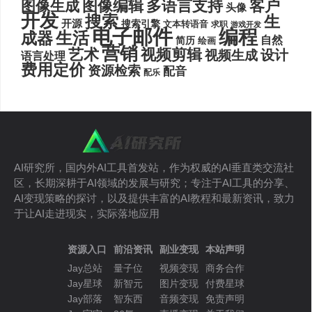
图像编辑
多语言支持
客户
图像生成
头像
开发
搜索
生
开源
搜索引擎
文本转语音
求职
游戏开发
电子邮件
编程
生活
成器
自然
简历
绘画
营销
艺术
视频剪辑
设计
视频生成
语言处理
费用定价
资源检索
配音
配乐
AI研究所，国内外AI工具首发站，作为权威的AI垂直类交流社
区，长期深耕于AI领域的发展与研究；专注于AI工具的分享、
AI变现策略的探讨，以及提供丰富的AI教程和最新资讯，致力
于让AI走进现实，实际落地应用
资源入口
前沿资讯
副业变现
本站声明
Jay总站
量子位
视频变现
商务合作
Jay星球
新智元
图片变现
付费星球
Jay部落
智东西
音频变现
免责声明