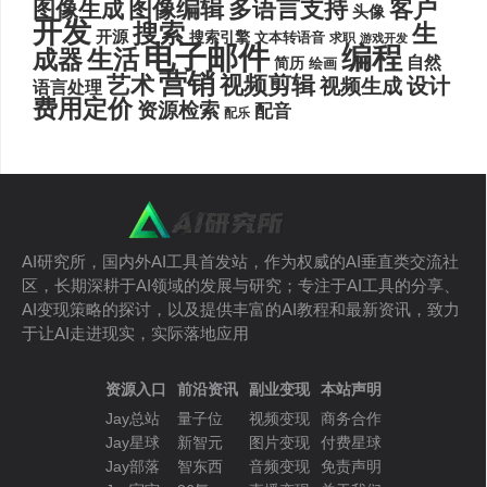
图像编辑
多语言支持
客户
图像生成
头像
开发
搜索
生
开源
搜索引擎
文本转语音
求职
游戏开发
电子邮件
编程
生活
成器
自然
简历
绘画
营销
艺术
视频剪辑
设计
视频生成
语言处理
费用定价
资源检索
配音
配乐
AI研究所，国内外AI工具首发站，作为权威的AI垂直类交流社
区，长期深耕于AI领域的发展与研究；专注于AI工具的分享、
AI变现策略的探讨，以及提供丰富的AI教程和最新资讯，致力
于让AI走进现实，实际落地应用
资源入口
前沿资讯
副业变现
本站声明
Jay总站
量子位
视频变现
商务合作
Jay星球
新智元
图片变现
付费星球
Jay部落
智东西
音频变现
免责声明