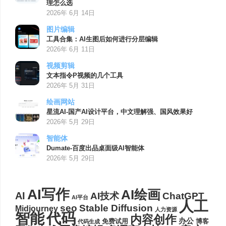
理怎么选
2026年 6月 14日
图片编辑
工具合集：AI生图后如何进行分层编辑
2026年 6月 11日
视频剪辑
文本指令P视频的几个工具
2026年 5月 31日
绘画网站
星流AI-国产AI设计平台，中文理解强、国风效果好
2026年 5月 29日
智能体
Dumate-百度出品桌面级AI智能体
2026年 5月 29日
AI写作
AI绘画
AI
AI技术
ChatGPT
AI平台
人工
seo
Stable Diffusion
Midjourney
人力资源
代码
智能
内容创作
办公
博客
免费试用
代码生成