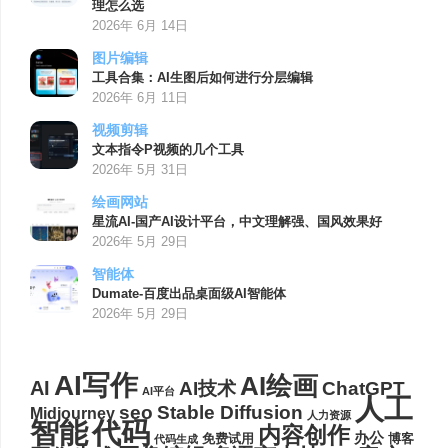
理怎么选
2026年 6月 14日
图片编辑
工具合集：AI生图后如何进行分层编辑
2026年 6月 11日
视频剪辑
文本指令P视频的几个工具
2026年 5月 31日
绘画网站
星流AI-国产AI设计平台，中文理解强、国风效果好
2026年 5月 29日
智能体
Dumate-百度出品桌面级AI智能体
2026年 5月 29日
AI写作
AI绘画
AI
AI技术
ChatGPT
AI平台
人工
seo
Stable Diffusion
Midjourney
人力资源
代码
智能
内容创作
办公
博客
免费试用
代码生成