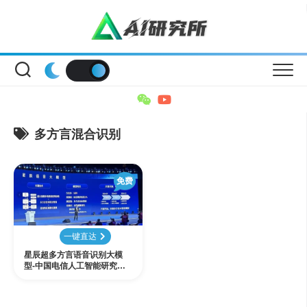
Skip
to
content
多方言混合识别
免费
一键直达
星辰超多方言语音识别大模
型-中国电信人工智能研究院
（TeleAI）发布的业内首个支
持 30 种方言自由混说的语音
识别大模型