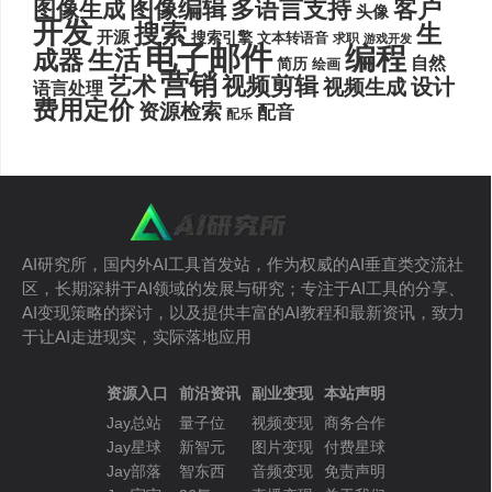
图像编辑
多语言支持
客户
图像生成
头像
开发
搜索
生
开源
搜索引擎
文本转语音
求职
游戏开发
电子邮件
编程
生活
成器
自然
简历
绘画
营销
艺术
视频剪辑
设计
视频生成
语言处理
费用定价
资源检索
配音
配乐
AI研究所，国内外AI工具首发站，作为权威的AI垂直类交流社
区，长期深耕于AI领域的发展与研究；专注于AI工具的分享、
AI变现策略的探讨，以及提供丰富的AI教程和最新资讯，致力
于让AI走进现实，实际落地应用
资源入口
前沿资讯
副业变现
本站声明
Jay总站
量子位
视频变现
商务合作
Jay星球
新智元
图片变现
付费星球
Jay部落
智东西
音频变现
免责声明