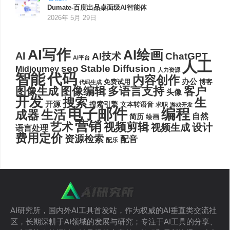
Dumate-百度出品桌面级AI智能体
2026年 5月 29日
AI写作
AI绘画
AI
AI技术
ChatGPT
AI平台
人工
seo
Stable Diffusion
Midjourney
人力资源
代码
智能
内容创作
办公
博客
免费试用
代码生成
图像编辑
多语言支持
客户
图像生成
头像
开发
搜索
生
开源
搜索引擎
文本转语音
求职
游戏开发
电子邮件
编程
生活
成器
自然
简历
绘画
营销
艺术
视频剪辑
设计
视频生成
语言处理
费用定价
资源检索
配音
配乐
AI研究所，国内外AI工具首发站，作为权威的AI垂直类交流社
区，长期深耕于AI领域的发展与研究；专注于AI工具的分享、