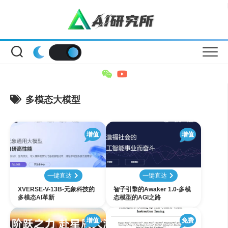
Skip
to
content
多模态大模型
增值
增值
一键直达
一键直达
XVERSE-V-13B-元象科技的
智子引擎的Awaker 1.0-多模
多模态AI革新
态模型的AGI之路
增值
免费