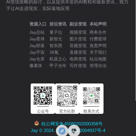
AI变现策略的探讨，以及提供丰富的AI教程和最新资讯，致力
于让AI走进现实，实际落地应用
资源入口
前沿资讯
副业变现
本站声明
Jay总站
量子位
视频变现
商务合作
Jay星球
新智元
图片变现
付费星球
Jay部落
智东西
音频变现
免责声明
Jay宇宙
36氪
直播变现
关于我们
Jay仓库
机器之心
电商变现
站点地图
像素块
甲子光年
写作变现
管理办法
公众号
官方社群
联系方式
桂公网安备45080202000358号
Jay © 2024. 桂ICP备2022004937号-4