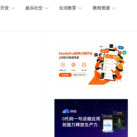
术开发
娱乐社交
生活教育
教程资源
大
媒
医
GPT
语
模
体
疗
教
言
型
创
医
程
模
作
学
型
开
MJ
放
媒
时
教
视
平
体
尚
程
觉
台
社
前
模
交
沿
型
SD
代
教
码
游
生
程
语
开
戏
活
音
发
辅
日
模
助
常
其
型