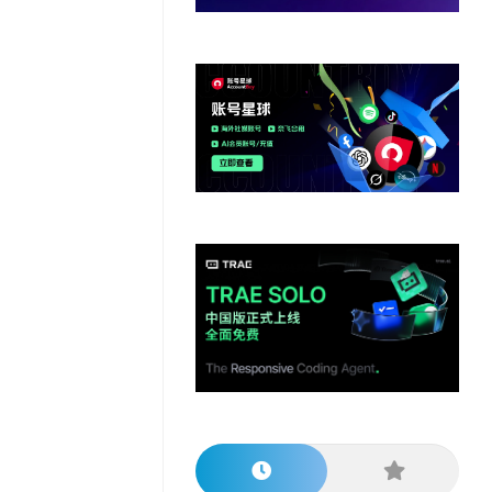
他
数
教
据
网
学
程
其
分
站
习
他
析
播
教
模
客
育
扩
型
展
资
源