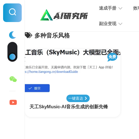
Skip
速成手册
效
to
content
副业变现
多种音乐风格
提
示
词
音
指
免费
频
南
变
现
MJ
学
写
习
文
一键直达
手
变
天工SkyMusic-AI音乐生成的创新先锋
册
现
SD
图
学
片
习