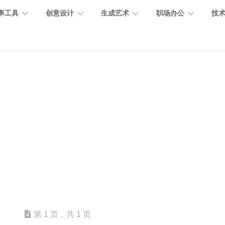
率工具
创意设计
生成艺术
职场办公
技
图
图
图
营
图
AI
营
像
片
像
销
片
提
销
处
编
生
宣
编
示
工
理
辑
成
传
辑
词
具
文
图
视
办
图
智
绘
数
PPT
本
标
频
公
像
能
画
字
制
处
设
生
助
修
对
网
人
作
理
计
成
手
复
话
站
电
思
智
字
音
客
抠
小
文
模
商
维
能
体
乐
户
图
说
档
型
作
导
总
设
生
服
消
创
总
社
图
图
第 1 页，共 1 页
结
计
成
务
除
作
结
区