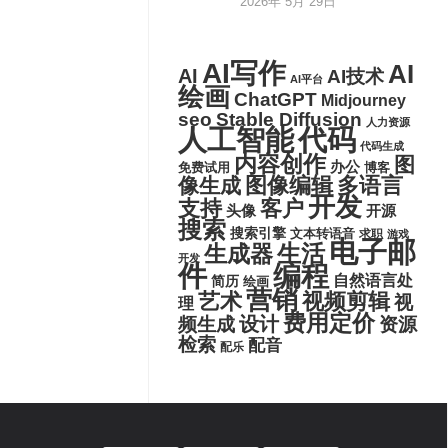
2026年 5月 29日
AI写作
AI
AI
AI技术
AI平台
绘画
ChatGPT
Midjourney
seo
Stable Diffusion
人力资源
代码
人工智能
代码生成
内容创作
图
办公
博客
免费试用
图像编辑
多语言
像生成
开发
支持
客户
头像
开源
搜索
搜索引擎
文本转语音
求职
游戏
电子邮
生活
生成器
开发
件
编程
自然语言处
简历
绘画
营销
艺术
视频剪辑
视
理
费用定价
设计
频生成
资源
检索
配音
配乐