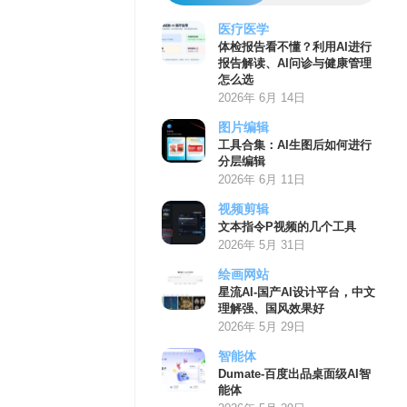
医疗医学
体检报告看不懂？利用AI进行
报告解读、AI问诊与健康管理
怎么选
2026年 6月 14日
图片编辑
工具合集：AI生图后如何进行
分层编辑
2026年 6月 11日
视频剪辑
文本指令P视频的几个工具
2026年 5月 31日
绘画网站
星流AI-国产AI设计平台，中文
理解强、国风效果好
2026年 5月 29日
智能体
Dumate-百度出品桌面级AI智
能体