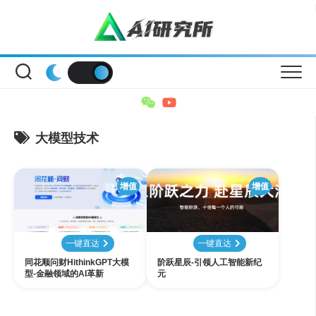
Skip
to
content
大模型技术
增值
增值
一键直达
一键直达
同花顺问财HithinkGPT大模
阶跃星辰-引领人工智能新纪
型-金融领域的AI革新
元