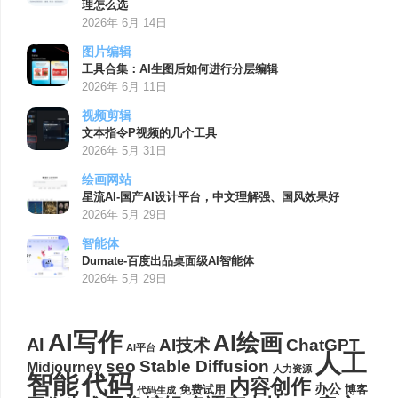
理怎么选
2026年 6月 14日
图片编辑
工具合集：AI生图后如何进行分层编辑
2026年 6月 11日
视频剪辑
文本指令P视频的几个工具
2026年 5月 31日
绘画网站
星流AI-国产AI设计平台，中文理解强、国风效果好
2026年 5月 29日
智能体
Dumate-百度出品桌面级AI智能体
2026年 5月 29日
AI写作
AI绘画
AI
AI技术
ChatGPT
AI平台
人工
seo
Stable Diffusion
Midjourney
人力资源
代码
智能
内容创作
办公
博客
免费试用
代码生成