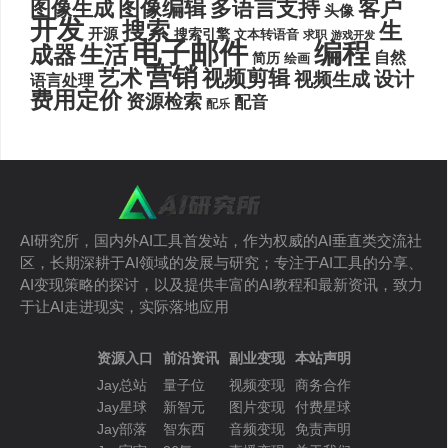
图像编辑
多语言支持
客户
图像生成
头像
开发
搜索
生
开源
搜索引擎
文本转语音
求职
游戏开发
电子邮件
编程
生活
成器
自然
简历
绘画
营销
艺术
视频剪辑
设计
视频生成
语言处理
费用定价
资源检索
配音
配乐
AI研究所，国内外AI工具首发站，作为权威的AI垂直类交流社
区，长期深耕于AI领域的发展与研究；专注于AI工具的分享、
AI变现策略的探讨，以及提供丰富的AI教程和最新资讯，致力
于让AI走进现实，实际落地应用
资源入口
前沿资讯
副业变现
本站声明
Jay总站
量子位
视频变现
商务合作
Jay星球
新智元
图片变现
付费星球
Jay部落
智东西
音频变现
免责声明