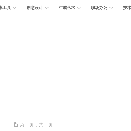
率工具
创意设计
生成艺术
职场办公
技
图
图
图
营
图
AI
营
像
片
像
销
片
提
销
处
编
生
宣
编
示
工
理
辑
成
传
辑
词
具
文
图
视
办
图
智
绘
数
PPT
本
标
频
公
像
能
画
字
制
处
设
生
助
修
对
网
人
作
理
计
成
手
复
话
站
电
思
智
字
音
客
抠
小
文
模
商
维
能
体
乐
户
图
说
档
型
作
导
总
设
生
服
消
创
总
社
图
图
第 1 页，共 1 页
结
计
成
务
除
作
结
区