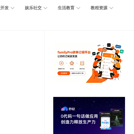
术开发
娱乐社交
生活教育
教程资源
大
媒
医
GPT
语
模
体
疗
教
言
型
创
医
程
模
作
学
型
开
MJ
放
媒
时
教
视
平
体
尚
程
觉
台
社
前
模
交
沿
型
SD
代
教
码
游
生
程
语
开
戏
活
音
发
辅
日
模
助
常
其
型