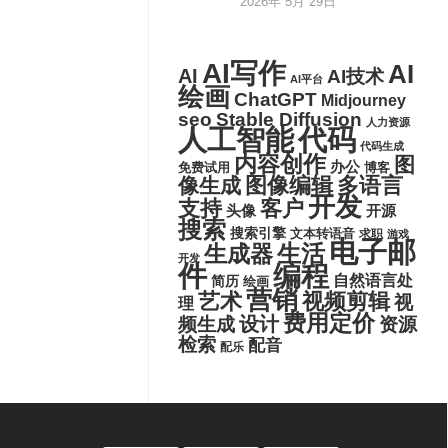
2026年 5月 29日
AI写作
AI
AI
AI技术
AI平台
绘画
ChatGPT
Midjourney
seo
Stable Diffusion
人力资源
代码
人工智能
代码生成
内容创作
图
办公
博客
免费试用
图像编辑
多语言
像生成
开发
支持
客户
头像
开源
搜索
搜索引擎
文本转语音
求职
游戏
电子邮
生活
生成器
开发
件
编程
自然语言处
简历
绘画
营销
艺术
视频剪辑
视
理
费用定价
设计
频生成
资源
检索
配音
配乐