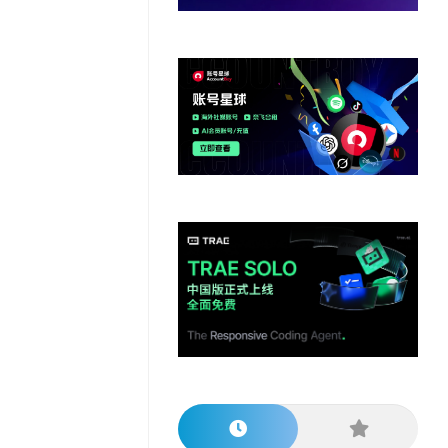
他
数
教
据
网
学
程
其
分
站
习
他
析
播
教
模
客
育
扩
型
展
资
源