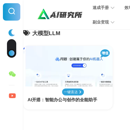
Skip
速成手册
效
to
content
副业变现
大模型LLM
提
示
词
音
指
增值
频
南
变
现
MJ
学
写
习
文
一键直达
手
变
AI开搭：智能办公与创作的全能助手
册
现
SD
图
学
片
习