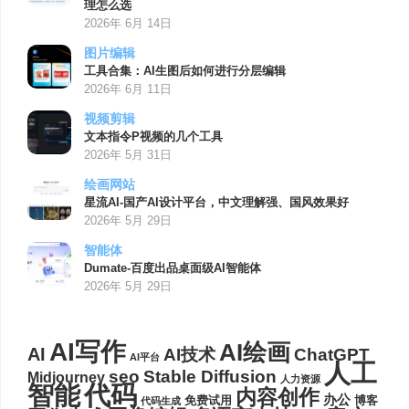
理怎么选
2026年 6月 14日
图片编辑
工具合集：AI生图后如何进行分层编辑
2026年 6月 11日
视频剪辑
文本指令P视频的几个工具
2026年 5月 31日
绘画网站
星流AI-国产AI设计平台，中文理解强、国风效果好
2026年 5月 29日
智能体
Dumate-百度出品桌面级AI智能体
2026年 5月 29日
AI写作
AI绘画
AI
AI技术
ChatGPT
AI平台
人工
seo
Stable Diffusion
Midjourney
人力资源
代码
智能
内容创作
办公
博客
免费试用
代码生成