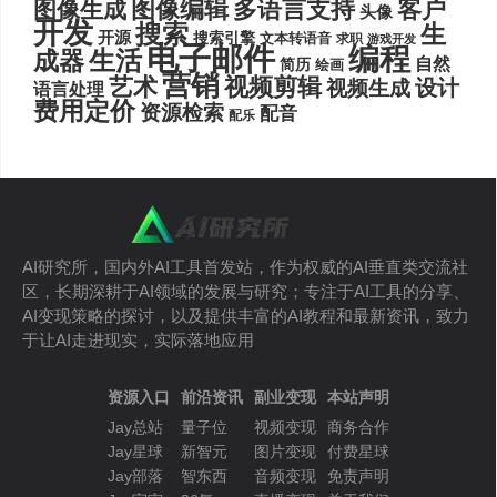
图像编辑
多语言支持
客户
图像生成
头像
开发
搜索
生
开源
搜索引擎
文本转语音
求职
游戏开发
电子邮件
编程
生活
成器
自然
简历
绘画
营销
艺术
视频剪辑
设计
视频生成
语言处理
费用定价
资源检索
配音
配乐
AI研究所，国内外AI工具首发站，作为权威的AI垂直类交流社
区，长期深耕于AI领域的发展与研究；专注于AI工具的分享、
AI变现策略的探讨，以及提供丰富的AI教程和最新资讯，致力
于让AI走进现实，实际落地应用
资源入口
前沿资讯
副业变现
本站声明
Jay总站
量子位
视频变现
商务合作
Jay星球
新智元
图片变现
付费星球
Jay部落
智东西
音频变现
免责声明