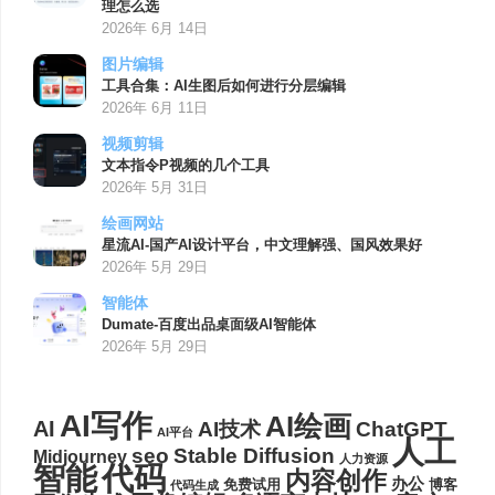
理怎么选
2026年 6月 14日
图片编辑
工具合集：AI生图后如何进行分层编辑
2026年 6月 11日
视频剪辑
文本指令P视频的几个工具
2026年 5月 31日
绘画网站
星流AI-国产AI设计平台，中文理解强、国风效果好
2026年 5月 29日
智能体
Dumate-百度出品桌面级AI智能体
2026年 5月 29日
AI写作
AI绘画
AI
AI技术
ChatGPT
AI平台
人工
seo
Stable Diffusion
Midjourney
人力资源
代码
智能
内容创作
办公
博客
免费试用
代码生成