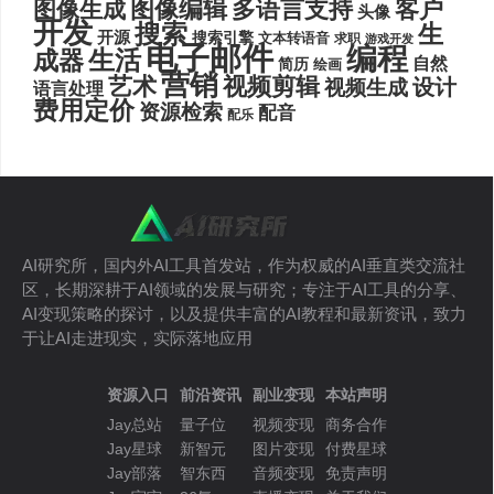
图像编辑
多语言支持
客户
图像生成
头像
开发
搜索
生
开源
搜索引擎
文本转语音
求职
游戏开发
电子邮件
编程
生活
成器
自然
简历
绘画
营销
艺术
视频剪辑
设计
视频生成
语言处理
费用定价
资源检索
配音
配乐
AI研究所，国内外AI工具首发站，作为权威的AI垂直类交流社
区，长期深耕于AI领域的发展与研究；专注于AI工具的分享、
AI变现策略的探讨，以及提供丰富的AI教程和最新资讯，致力
于让AI走进现实，实际落地应用
资源入口
前沿资讯
副业变现
本站声明
Jay总站
量子位
视频变现
商务合作
Jay星球
新智元
图片变现
付费星球
Jay部落
智东西
音频变现
免责声明