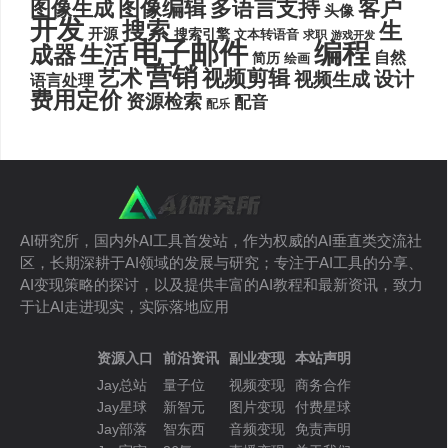
图像编辑
多语言支持
客户
图像生成
头像
开发
搜索
生
开源
搜索引擎
文本转语音
求职
游戏开发
电子邮件
编程
生活
成器
自然
简历
绘画
营销
艺术
视频剪辑
设计
视频生成
语言处理
费用定价
资源检索
配音
配乐
AI研究所，国内外AI工具首发站，作为权威的AI垂直类交流社
区，长期深耕于AI领域的发展与研究；专注于AI工具的分享、
AI变现策略的探讨，以及提供丰富的AI教程和最新资讯，致力
于让AI走进现实，实际落地应用
资源入口
前沿资讯
副业变现
本站声明
Jay总站
量子位
视频变现
商务合作
Jay星球
新智元
图片变现
付费星球
Jay部落
智东西
音频变现
免责声明