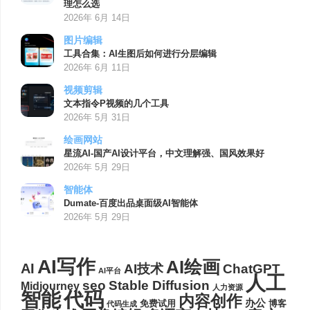
理怎么选
2026年 6月 14日
图片编辑
工具合集：AI生图后如何进行分层编辑
2026年 6月 11日
视频剪辑
文本指令P视频的几个工具
2026年 5月 31日
绘画网站
星流AI-国产AI设计平台，中文理解强、国风效果好
2026年 5月 29日
智能体
Dumate-百度出品桌面级AI智能体
2026年 5月 29日
AI写作
AI绘画
AI
AI技术
ChatGPT
AI平台
人工
seo
Stable Diffusion
Midjourney
人力资源
代码
智能
内容创作
办公
博客
免费试用
代码生成