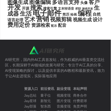
图像编辑
多语言支持
客户
图像生成
头像
开发
搜索
生
开源
搜索引擎
文本转语音
求职
游戏开发
电子邮件
编程
生活
成器
自然
简历
绘画
营销
艺术
视频剪辑
设计
视频生成
语言处理
费用定价
资源检索
配音
配乐
AI研究所，国内外AI工具首发站，作为权威的AI垂直类交流社
区，长期深耕于AI领域的发展与研究；专注于AI工具的分享、
AI变现策略的探讨，以及提供丰富的AI教程和最新资讯，致力
于让AI走进现实，实际落地应用
资源入口
前沿资讯
副业变现
本站声明
Jay总站
量子位
视频变现
商务合作
Jay星球
新智元
图片变现
付费星球
Jay部落
智东西
音频变现
免责声明