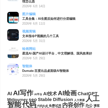
理怎么选
2026年 6月 14日
图片编辑
工具合集：AI生图后如何进行分层编辑
2026年 6月 11日
视频剪辑
文本指令P视频的几个工具
2026年 5月 31日
绘画网站
星流AI-国产AI设计平台，中文理解强、国风效果好
2026年 5月 29日
智能体
Dumate-百度出品桌面级AI智能体
2026年 5月 29日
AI写作
AI绘画
AI
AI技术
ChatGPT
AI平台
人工
seo
Stable Diffusion
Midjourney
人力资源
代码
智能
内容创作
办公
博客
免费试用
代码生成