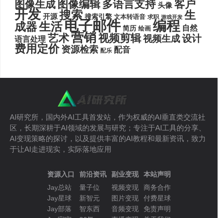
图像编辑
多语言支持
客户
图像生成
头像
开发
搜索
生
开源
搜索引擎
文本转语音
求职
游戏开发
电子邮件
编程
生活
成器
自然
简历
绘画
营销
艺术
视频剪辑
设计
视频生成
语言处理
费用定价
资源检索
配音
配乐
AI研究所，国内外AI工具首发站，作为权威的AI垂直类交流社
区，长期深耕于AI领域的发展与研究；专注于AI工具的分享、
AI变现策略的探讨，以及提供丰富的AI教程和最新资讯，致力
于让AI走进现实，实际落地应用
资源入口
前沿资讯
副业变现
本站声明
Jay总站
量子位
视频变现
商务合作
Jay星球
新智元
图片变现
付费星球
Jay部落
智东西
音频变现
免责声明