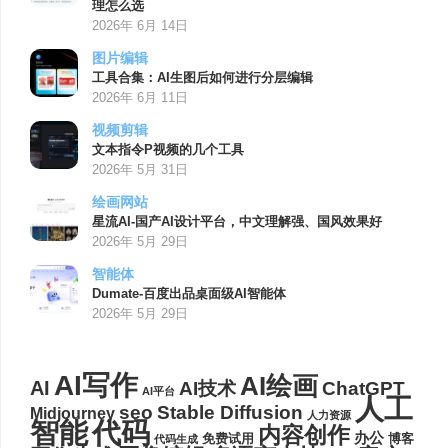
理怎么选
2026年 6月 14日
图片编辑
工具合集：AI生图后如何进行分层编辑
2026年 6月 11日
视频剪辑
文本指令P视频的几个工具
2026年 5月 31日
绘画网站
星流AI-国产AI设计平台，中文理解强、国风效果好
2026年 5月 29日
智能体
Dumate-百度出品桌面级AI智能体
2026年 5月 29日
AI写作
AI绘画
AI
AI技术
ChatGPT
AI平台
人工
seo
Stable Diffusion
Midjourney
人力资源
代码
智能
内容创作
办公
博客
免费试用
代码生成