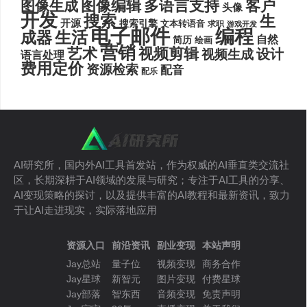
图像编辑
多语言支持
客户
图像生成
头像
开发
搜索
生
开源
搜索引擎
文本转语音
求职
游戏开发
电子邮件
编程
生活
成器
自然
简历
绘画
营销
艺术
视频剪辑
设计
视频生成
语言处理
费用定价
资源检索
配音
配乐
AI研究所，国内外AI工具首发站，作为权威的AI垂直类交流社
区，长期深耕于AI领域的发展与研究；专注于AI工具的分享、
AI变现策略的探讨，以及提供丰富的AI教程和最新资讯，致力
于让AI走进现实，实际落地应用
资源入口
前沿资讯
副业变现
本站声明
Jay总站
量子位
视频变现
商务合作
Jay星球
新智元
图片变现
付费星球
Jay部落
智东西
音频变现
免责声明