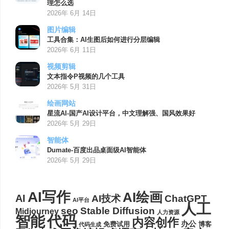
理怎么选
2026年 6月 14日
图片编辑
工具合集：AI生图后如何进行分层编辑
2026年 6月 11日
视频剪辑
文本指令P视频的几个工具
2026年 5月 31日
绘画网站
星流AI-国产AI设计平台，中文理解强、国风效果好
2026年 5月 29日
智能体
Dumate-百度出品桌面级AI智能体
2026年 5月 29日
AI写作
AI绘画
AI
AI技术
ChatGPT
AI平台
人工
seo
Stable Diffusion
Midjourney
人力资源
代码
智能
内容创作
办公
博客
免费试用
代码生成