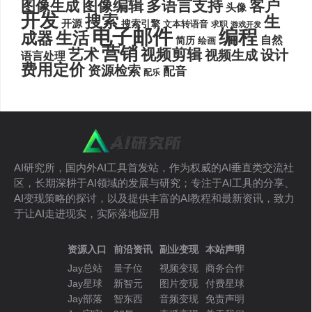
图像编辑
多语言支持
客户
图像生成
头像
开发
搜索
生
开源
搜索引擎
文本转语音
求职
游戏开发
电子邮件
编程
生活
成器
自然
简历
绘画
营销
艺术
视频剪辑
设计
视频生成
语言处理
费用定价
资源检索
配音
配乐
AI研究所，国内外AI工具首发站，作为权威的AI垂直类交流社
区，长期深耕于AI领域的发展与研究；专注于AI工具的分享、
AI变现策略的探讨，以及提供丰富的AI教程和最新资讯，致力
于让AI走进现实，实际落地应用
资源入口
前沿资讯
副业变现
本站声明
Jay总站
量子位
视频变现
商务合作
Jay星球
新智元
图片变现
付费星球
Jay部落
智东西
音频变现
免责声明