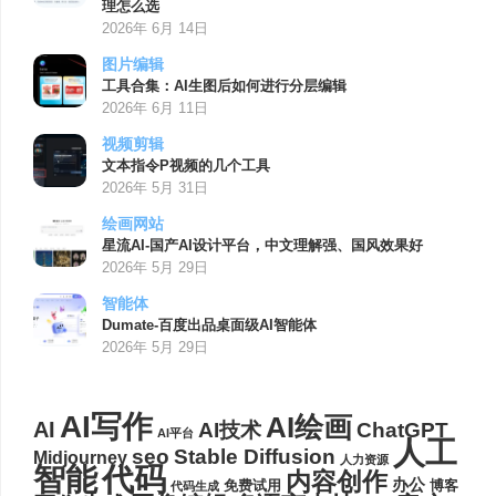
理怎么选
2026年 6月 14日
图片编辑
工具合集：AI生图后如何进行分层编辑
2026年 6月 11日
视频剪辑
文本指令P视频的几个工具
2026年 5月 31日
绘画网站
星流AI-国产AI设计平台，中文理解强、国风效果好
2026年 5月 29日
智能体
Dumate-百度出品桌面级AI智能体
2026年 5月 29日
AI写作
AI绘画
AI
AI技术
ChatGPT
AI平台
人工
seo
Stable Diffusion
Midjourney
人力资源
代码
智能
内容创作
办公
博客
免费试用
代码生成