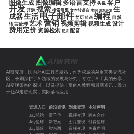
图像编辑
多语言支持
客户
图像生成
头像
开发
搜索
生
开源
搜索引擎
文本转语音
求职
游戏开发
电子邮件
编程
生活
成器
自然
简历
绘画
营销
艺术
视频剪辑
设计
视频生成
语言处理
费用定价
资源检索
配音
配乐
AI研究所，国内外AI工具首发站，作为权威的AI垂直类交流社
区，长期深耕于AI领域的发展与研究；专注于AI工具的分享、
AI变现策略的探讨，以及提供丰富的AI教程和最新资讯，致力
于让AI走进现实，实际落地应用
资源入口
前沿资讯
副业变现
本站声明
Jay总站
量子位
视频变现
商务合作
Jay星球
新智元
图片变现
付费星球
Jay部落
智东西
音频变现
免责声明