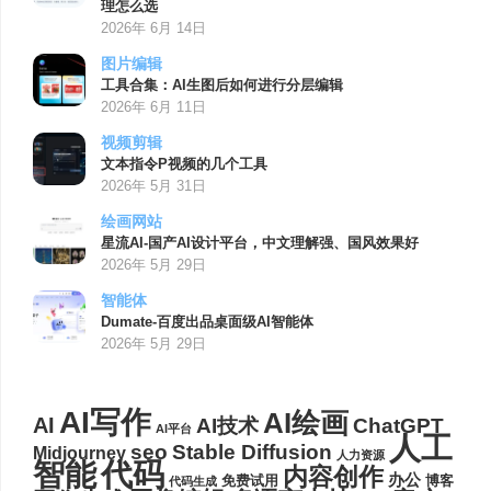
理怎么选
2026年 6月 14日
图片编辑
工具合集：AI生图后如何进行分层编辑
2026年 6月 11日
视频剪辑
文本指令P视频的几个工具
2026年 5月 31日
绘画网站
星流AI-国产AI设计平台，中文理解强、国风效果好
2026年 5月 29日
智能体
Dumate-百度出品桌面级AI智能体
2026年 5月 29日
AI写作
AI绘画
AI
AI技术
ChatGPT
AI平台
人工
seo
Stable Diffusion
Midjourney
人力资源
代码
智能
内容创作
办公
博客
免费试用
代码生成