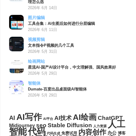
理怎么选
2026年 6月 14日
图片编辑
工具合集：AI生图后如何进行分层编辑
2026年 6月 11日
视频剪辑
文本指令P视频的几个工具
2026年 5月 31日
绘画网站
星流AI-国产AI设计平台，中文理解强、国风效果好
2026年 5月 29日
智能体
Dumate-百度出品桌面级AI智能体
2026年 5月 29日
AI写作
AI绘画
AI
AI技术
ChatGPT
AI平台
人工
seo
Stable Diffusion
Midjourney
人力资源
代码
智能
内容创作
办公
博客
免费试用
代码生成