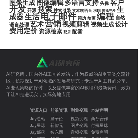
图像编辑
多语言支持
客户
图像生成
头像
开发
搜索
生
开源
搜索引擎
文本转语音
求职
游戏开发
电子邮件
编程
生活
成器
自然
简历
绘画
营销
艺术
视频剪辑
设计
视频生成
语言处理
费用定价
资源检索
配音
配乐
AI研究所，国内外AI工具首发站，作为权威的AI垂直类交流社
区，长期深耕于AI领域的发展与研究；专注于AI工具的分享、
AI变现策略的探讨，以及提供丰富的AI教程和最新资讯，致力
于让AI走进现实，实际落地应用
资源入口
前沿资讯
副业变现
本站声明
Jay总站
量子位
视频变现
商务合作
Jay星球
新智元
图片变现
付费星球
Jay部落
智东西
音频变现
免责声明