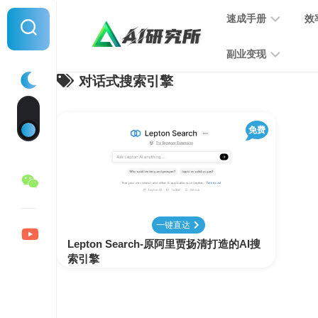
Skip
速成手册
效
to
content
副业变现
对话式搜索引擎
提
示
词
音
指
免费
频
南
变
现
MJ
学
写
习
文
一键直达
手
变
Lepton Search-原阿里贾扬清打造的AI搜
册
现
索引擎
SD
图
学
片
习