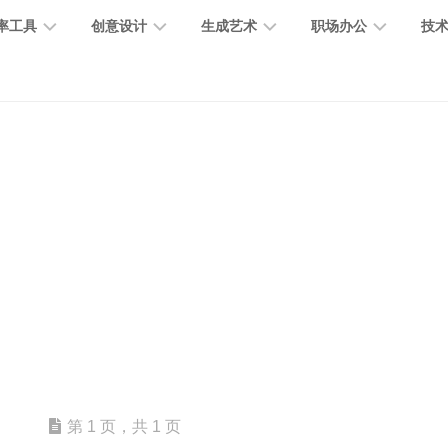
率工具
创意设计
生成艺术
职场办公
技
图
图
图
营
图
AI
营
像
片
像
销
片
提
销
处
编
生
宣
编
示
工
理
辑
成
传
辑
词
具
文
图
视
办
图
智
绘
数
PPT
本
标
频
公
像
能
画
字
制
处
设
生
助
修
对
网
人
作
理
计
成
手
复
话
站
电
思
智
字
音
客
抠
小
文
模
商
维
能
体
乐
户
图
说
档
型
作
导
总
设
生
服
消
创
总
社
图
图
第 1 页，共 1 页
结
计
成
务
除
作
结
区