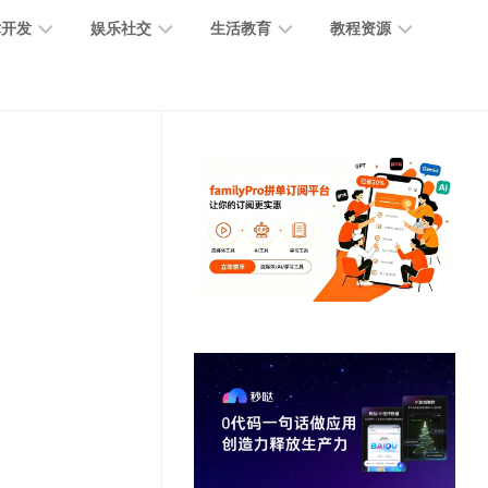
术开发
娱乐社交
生活教育
教程资源
大
媒
医
GPT
语
模
体
疗
教
言
型
创
医
程
模
作
学
型
开
MJ
放
媒
时
教
视
平
体
尚
程
觉
台
社
前
模
交
沿
型
SD
代
教
码
游
生
程
语
开
戏
活
音
发
辅
日
模
助
常
其
型