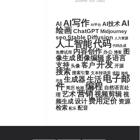
2026年 5月 29日
AI写作
AI
AI
AI技术
AI平台
绘画
ChatGPT
Midjourney
seo
Stable Diffusion
人力资源
代码
人工智能
代码生成
内容创作
图
办公
博客
免费试用
图像编辑
多语言
像生成
开发
支持
客户
头像
开源
搜索
搜索引擎
文本转语音
求职
游戏
电子邮
生活
生成器
开发
件
编程
自然语言处
简历
绘画
营销
艺术
视频剪辑
视
理
费用定价
设计
频生成
资源
检索
配音
配乐