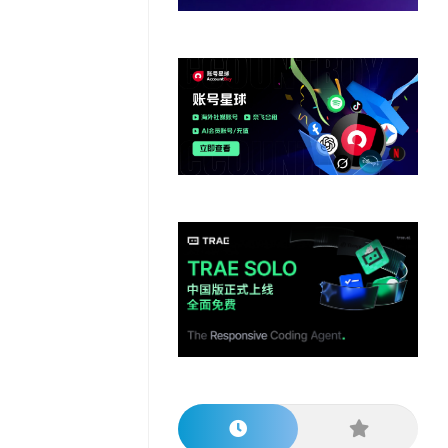
他
数
教
据
网
学
程
其
分
站
习
他
析
播
教
模
客
育
扩
型
展
资
源