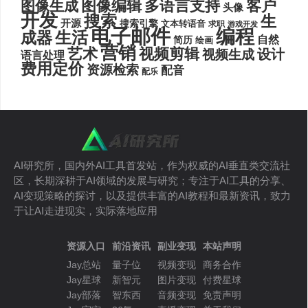
图像编辑
多语言支持
客户
图像生成
头像
开发
搜索
生
开源
搜索引擎
文本转语音
求职
游戏开发
电子邮件
编程
生活
成器
自然
简历
绘画
营销
艺术
视频剪辑
设计
视频生成
语言处理
费用定价
资源检索
配音
配乐
AI研究所，国内外AI工具首发站，作为权威的AI垂直类交流社
区，长期深耕于AI领域的发展与研究；专注于AI工具的分享、
AI变现策略的探讨，以及提供丰富的AI教程和最新资讯，致力
于让AI走进现实，实际落地应用
资源入口
前沿资讯
副业变现
本站声明
Jay总站
量子位
视频变现
商务合作
Jay星球
新智元
图片变现
付费星球
Jay部落
智东西
音频变现
免责声明