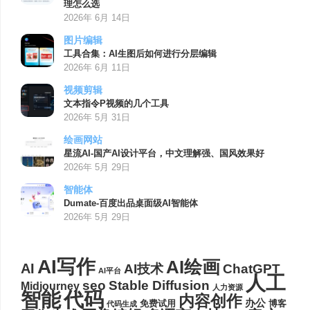
理怎么选
2026年 6月 14日
图片编辑
工具合集：AI生图后如何进行分层编辑
2026年 6月 11日
视频剪辑
文本指令P视频的几个工具
2026年 5月 31日
绘画网站
星流AI-国产AI设计平台，中文理解强、国风效果好
2026年 5月 29日
智能体
Dumate-百度出品桌面级AI智能体
2026年 5月 29日
AI写作
AI绘画
AI
AI技术
ChatGPT
AI平台
人工
seo
Stable Diffusion
Midjourney
人力资源
代码
智能
内容创作
办公
博客
免费试用
代码生成