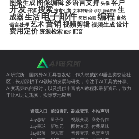
图像编辑
多语言支持
客户
图像生成
头像
开发
搜索
生
开源
搜索引擎
文本转语音
求职
游戏开发
电子邮件
编程
生活
成器
自然
简历
绘画
营销
艺术
视频剪辑
设计
视频生成
语言处理
费用定价
资源检索
配音
配乐
AI研究所，国内外AI工具首发站，作为权威的AI垂直类交流社
区，长期深耕于AI领域的发展与研究；专注于AI工具的分享、
AI变现策略的探讨，以及提供丰富的AI教程和最新资讯，致力
于让AI走进现实，实际落地应用
资源入口
前沿资讯
副业变现
本站声明
Jay总站
量子位
视频变现
商务合作
Jay星球
新智元
图片变现
付费星球
Jay部落
智东西
音频变现
免责声明