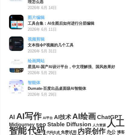
理怎么选
2026年 6月 14日
图片编辑
工具合集：AI生图后如何进行分层编辑
2026年 6月 11日
视频剪辑
文本指令P视频的几个工具
2026年 5月 31日
绘画网站
星流AI-国产AI设计平台，中文理解强、国风效果好
2026年 5月 29日
智能体
Dumate-百度出品桌面级AI智能体
2026年 5月 29日
AI写作
AI绘画
AI
AI技术
ChatGPT
AI平台
人工
seo
Stable Diffusion
Midjourney
人力资源
代码
智能
内容创作
办公
博客
免费试用
代码生成