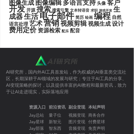
图像编辑
多语言支持
客户
图像生成
头像
开发
搜索
生
开源
搜索引擎
文本转语音
求职
游戏开发
电子邮件
编程
生活
成器
自然
简历
绘画
营销
艺术
视频剪辑
设计
视频生成
语言处理
费用定价
资源检索
配音
配乐
AI研究所，国内外AI工具首发站，作为权威的AI垂直类交流社
区，长期深耕于AI领域的发展与研究；专注于AI工具的分享、
AI变现策略的探讨，以及提供丰富的AI教程和最新资讯，致力
于让AI走进现实，实际落地应用
资源入口
前沿资讯
副业变现
本站声明
Jay总站
量子位
视频变现
商务合作
Jay星球
新智元
图片变现
付费星球
Jay部落
智东西
音频变现
免责声明