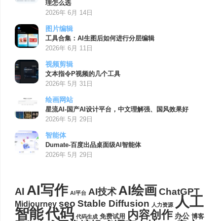
理怎么选
2026年 6月 14日
图片编辑
工具合集：AI生图后如何进行分层编辑
2026年 6月 11日
视频剪辑
文本指令P视频的几个工具
2026年 5月 31日
绘画网站
星流AI-国产AI设计平台，中文理解强、国风效果好
2026年 5月 29日
智能体
Dumate-百度出品桌面级AI智能体
2026年 5月 29日
AI写作
AI绘画
AI
AI技术
ChatGPT
AI平台
人工
seo
Stable Diffusion
Midjourney
人力资源
代码
智能
内容创作
办公
博客
免费试用
代码生成