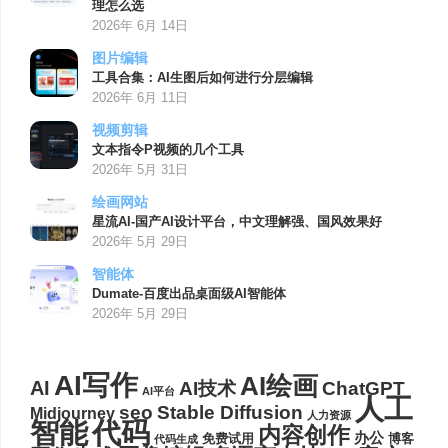
理怎么选
2026年 6月 14日
图片编辑
工具合集：AI生图后如何进行分层编辑
2026年 6月 11日
视频剪辑
文本指令P视频的几个工具
2026年 5月 31日
绘画网站
星流AI-国产AI设计平台，中文理解强、国风效果好
2026年 5月 29日
智能体
Dumate-百度出品桌面级AI智能体
2026年 5月 29日
AI写作
AI绘画
AI
AI技术
ChatGPT
AI平台
人工
seo
Stable Diffusion
Midjourney
人力资源
代码
智能
内容创作
办公
博客
免费试用
代码生成