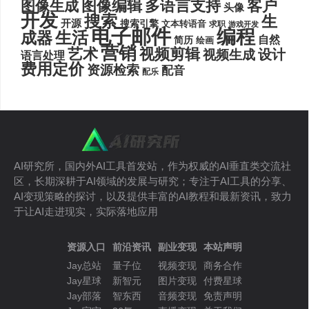
图像编辑
多语言支持
客户
图像生成
头像
开发
搜索
生
开源
搜索引擎
文本转语音
求职
游戏开发
电子邮件
编程
生活
成器
自然
简历
绘画
营销
艺术
视频剪辑
设计
视频生成
语言处理
费用定价
资源检索
配音
配乐
AI研究所，国内外AI工具首发站，作为权威的AI垂直类交流社
区，长期深耕于AI领域的发展与研究；专注于AI工具的分享、
AI变现策略的探讨，以及提供丰富的AI教程和最新资讯，致力
于让AI走进现实，实际落地应用
资源入口
前沿资讯
副业变现
本站声明
Jay总站
量子位
视频变现
商务合作
Jay星球
新智元
图片变现
付费星球
Jay部落
智东西
音频变现
免责声明