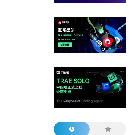
他
数
教
据
网
学
程
其
分
站
习
他
析
播
教
模
客
育
扩
型
展
资
源