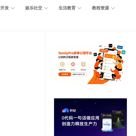
术开发
娱乐社交
生活教育
教程资源
大
媒
医
GPT
语
模
体
疗
教
言
型
创
医
程
模
作
学
型
开
MJ
放
媒
时
教
视
平
体
尚
程
觉
台
社
前
模
交
沿
型
SD
代
教
码
游
生
程
语
开
戏
活
音
发
辅
日
模
助
常
其
型