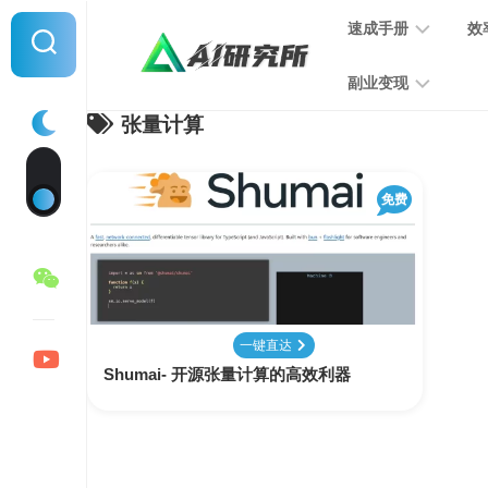
Skip
速成手册
效
to
content
副业变现
张量计算
提
示
词
音
指
免费
频
南
变
现
MJ
学
写
习
文
一键直达
手
变
Shumai- 开源张量计算的高效利器
册
现
SD
图
学
片
习