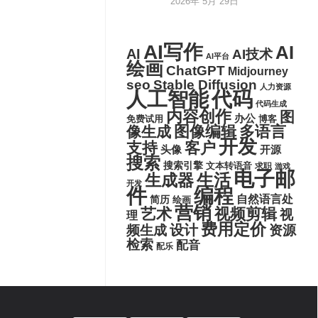
2026年 5月 29日
AI写作
AI
AI
AI技术
AI平台
绘画
ChatGPT
Midjourney
seo
Stable Diffusion
人力资源
代码
人工智能
代码生成
内容创作
图
办公
博客
免费试用
图像编辑
多语言
像生成
开发
支持
客户
头像
开源
搜索
搜索引擎
文本转语音
求职
游戏
电子邮
生活
生成器
开发
件
编程
自然语言处
简历
绘画
营销
艺术
视频剪辑
视
理
费用定价
设计
频生成
资源
检索
配音
配乐