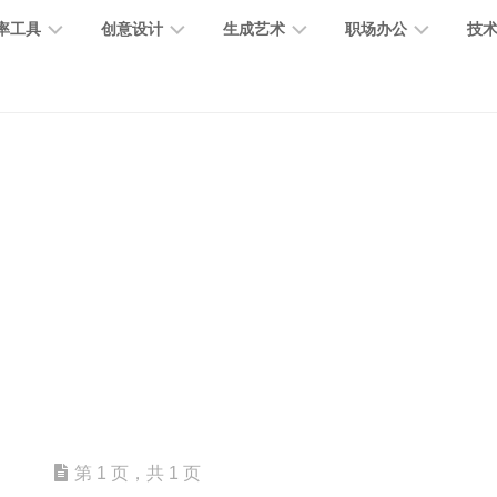
率工具
创意设计
生成艺术
职场办公
技
图
图
图
营
图
AI
营
像
片
像
销
片
提
销
处
编
生
宣
编
示
工
理
辑
成
传
辑
词
具
文
图
视
办
图
智
绘
数
PPT
本
标
频
公
像
能
画
字
制
处
设
生
助
修
对
网
人
作
理
计
成
手
复
话
站
电
思
智
字
音
客
抠
小
文
模
商
维
能
体
乐
户
图
说
档
型
作
导
总
设
生
服
消
创
总
社
图
图
第 1 页，共 1 页
结
计
成
务
除
作
结
区