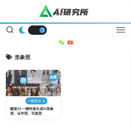
Skip
to
content
形象照
免费
一键直达
醒蓝AI-一键快速生成Al形象
照、证件照、写真照