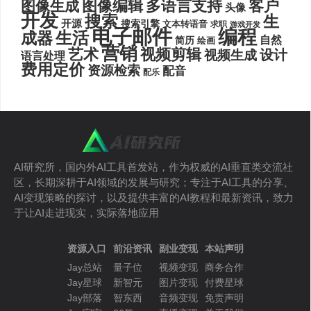
图像编辑
多语言支持
客户
图像生成
头像
开发
搜索
生
开源
搜索引擎
文本转语音
求职
游戏开发
电子邮件
编程
生活
成器
自然
简历
绘画
营销
艺术
视频剪辑
设计
视频生成
语言处理
费用定价
资源检索
配音
配乐
AI研究所，国内外AI工具首发站，作为权威的AI垂直类交流社
区，长期深耕于AI领域的发展与研究；专注于AI工具的分享、
AI变现策略的探讨，以及提供丰富的AI教程和最新资讯，致力
于让AI走进现实，实际落地应用
资源入口
前沿资讯
副业变现
本站声明
Jay总站
量子位
视频变现
商务合作
Jay星球
新智元
图片变现
付费星球
Jay部落
智东西
音频变现
免责声明