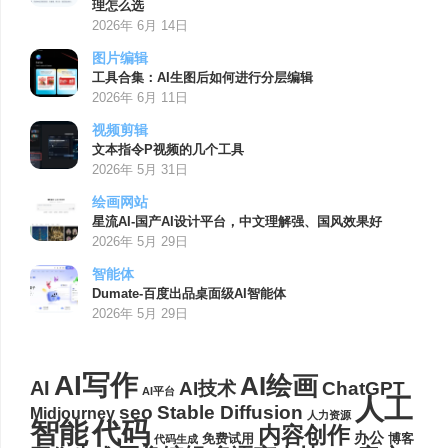
理怎么选
2026年 6月 14日
图片编辑
工具合集：AI生图后如何进行分层编辑
2026年 6月 11日
视频剪辑
文本指令P视频的几个工具
2026年 5月 31日
绘画网站
星流AI-国产AI设计平台，中文理解强、国风效果好
2026年 5月 29日
智能体
Dumate-百度出品桌面级AI智能体
2026年 5月 29日
AI写作
AI绘画
AI
AI技术
ChatGPT
AI平台
人工
seo
Stable Diffusion
Midjourney
人力资源
代码
智能
内容创作
办公
博客
免费试用
代码生成