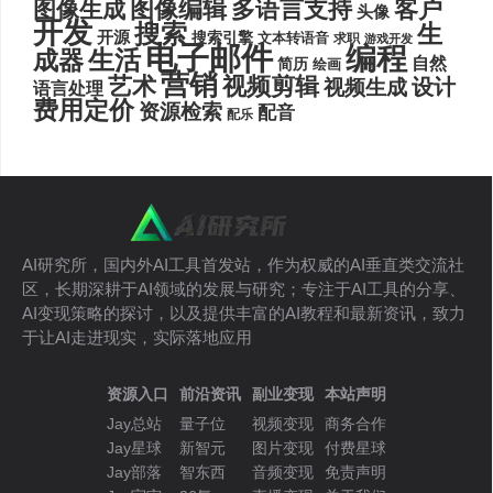
图像编辑
多语言支持
客户
图像生成
头像
开发
搜索
生
开源
搜索引擎
文本转语音
求职
游戏开发
电子邮件
编程
生活
成器
自然
简历
绘画
营销
艺术
视频剪辑
设计
视频生成
语言处理
费用定价
资源检索
配音
配乐
AI研究所，国内外AI工具首发站，作为权威的AI垂直类交流社
区，长期深耕于AI领域的发展与研究；专注于AI工具的分享、
AI变现策略的探讨，以及提供丰富的AI教程和最新资讯，致力
于让AI走进现实，实际落地应用
资源入口
前沿资讯
副业变现
本站声明
Jay总站
量子位
视频变现
商务合作
Jay星球
新智元
图片变现
付费星球
Jay部落
智东西
音频变现
免责声明