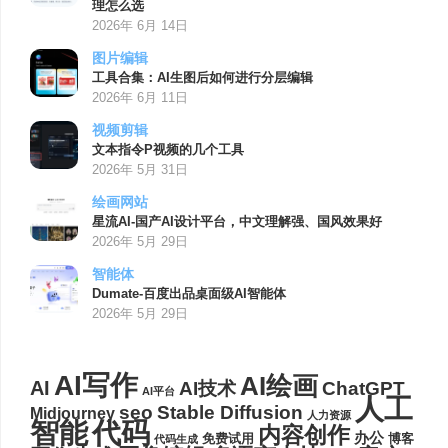
理怎么选
2026年 6月 14日
图片编辑
工具合集：AI生图后如何进行分层编辑
2026年 6月 11日
视频剪辑
文本指令P视频的几个工具
2026年 5月 31日
绘画网站
星流AI-国产AI设计平台，中文理解强、国风效果好
2026年 5月 29日
智能体
Dumate-百度出品桌面级AI智能体
2026年 5月 29日
AI写作
AI绘画
AI
AI技术
ChatGPT
AI平台
人工
seo
Stable Diffusion
Midjourney
人力资源
代码
智能
内容创作
办公
博客
免费试用
代码生成