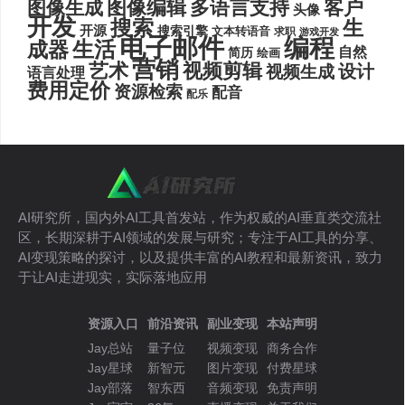
图像编辑
多语言支持
客户
图像生成
头像
开发
搜索
生
开源
搜索引擎
文本转语音
求职
游戏开发
电子邮件
编程
生活
成器
自然
简历
绘画
营销
艺术
视频剪辑
设计
视频生成
语言处理
费用定价
资源检索
配音
配乐
AI研究所，国内外AI工具首发站，作为权威的AI垂直类交流社
区，长期深耕于AI领域的发展与研究；专注于AI工具的分享、
AI变现策略的探讨，以及提供丰富的AI教程和最新资讯，致力
于让AI走进现实，实际落地应用
资源入口
前沿资讯
副业变现
本站声明
Jay总站
量子位
视频变现
商务合作
Jay星球
新智元
图片变现
付费星球
Jay部落
智东西
音频变现
免责声明