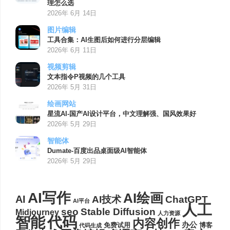
理怎么选
2026年 6月 14日
图片编辑
工具合集：AI生图后如何进行分层编辑
2026年 6月 11日
视频剪辑
文本指令P视频的几个工具
2026年 5月 31日
绘画网站
星流AI-国产AI设计平台，中文理解强、国风效果好
2026年 5月 29日
智能体
Dumate-百度出品桌面级AI智能体
2026年 5月 29日
AI写作
AI绘画
AI
AI技术
ChatGPT
AI平台
人工
seo
Stable Diffusion
Midjourney
人力资源
代码
智能
内容创作
办公
博客
免费试用
代码生成