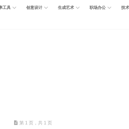
率工具
创意设计
生成艺术
职场办公
技
图
图
图
营
图
AI
营
像
片
像
销
片
提
销
处
编
生
宣
编
示
工
理
辑
成
传
辑
词
具
文
图
视
办
图
智
绘
数
PPT
本
标
频
公
像
能
画
字
制
处
设
生
助
修
对
网
人
作
理
计
成
手
复
话
站
电
思
智
字
音
客
抠
小
文
模
商
维
能
体
乐
户
图
说
档
型
作
导
总
设
生
服
消
创
总
社
图
图
第 1 页，共 1 页
结
计
成
务
除
作
结
区