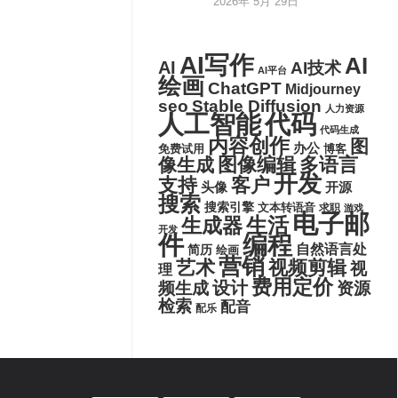
2026年 5月 29日
AI写作
AI
AI
AI技术
AI平台
绘画
ChatGPT
Midjourney
seo
Stable Diffusion
人力资源
代码
人工智能
代码生成
内容创作
图
办公
博客
免费试用
图像编辑
多语言
像生成
开发
支持
客户
头像
开源
搜索
搜索引擎
文本转语音
求职
游戏
电子邮
生活
生成器
开发
件
编程
自然语言处
简历
绘画
营销
艺术
视频剪辑
视
理
费用定价
设计
频生成
资源
检索
配音
配乐