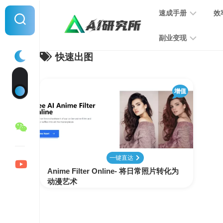
Skip
速成手册
效
to
content
副业变现
快速出图
提
示
词
音
指
增值
频
南
变
现
MJ
学
写
习
文
一键直达
手
变
Anime Filter Online- 将日常照片转化为
册
现
动漫艺术
SD
图
学
片
习