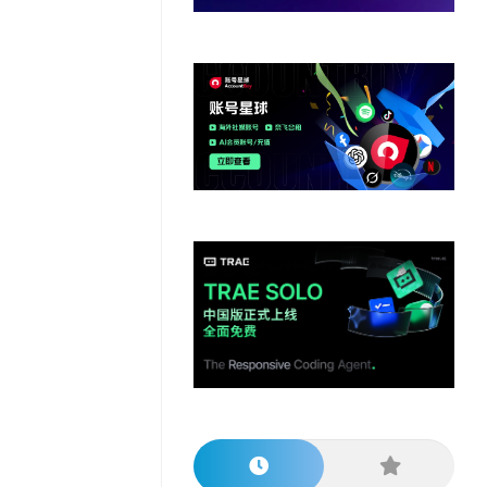
他
数
教
据
网
学
程
其
分
站
习
他
析
播
教
模
客
育
扩
型
展
资
源