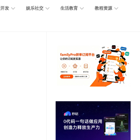
术开发
娱乐社交
生活教育
教程资源
大
媒
医
GPT
语
模
体
疗
教
言
型
创
医
程
模
作
学
型
开
MJ
放
媒
时
教
视
平
体
尚
程
觉
台
社
前
模
交
沿
型
SD
代
教
码
游
生
程
语
开
戏
活
音
发
辅
日
模
助
常
其
型