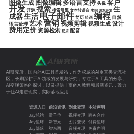
图像编辑
多语言支持
客户
图像生成
头像
开发
搜索
生
开源
搜索引擎
文本转语音
求职
游戏开发
电子邮件
编程
生活
成器
自然
简历
绘画
营销
艺术
视频剪辑
设计
视频生成
语言处理
费用定价
资源检索
配音
配乐
AI研究所，国内外AI工具首发站，作为权威的AI垂直类交流社
区，长期深耕于AI领域的发展与研究；专注于AI工具的分享、
AI变现策略的探讨，以及提供丰富的AI教程和最新资讯，致力
于让AI走进现实，实际落地应用
资源入口
前沿资讯
副业变现
本站声明
Jay总站
量子位
视频变现
商务合作
Jay星球
新智元
图片变现
付费星球
Jay部落
智东西
音频变现
免责声明