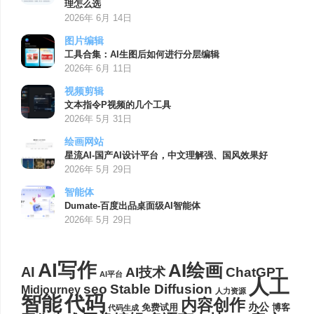
理怎么选
2026年 6月 14日
图片编辑
工具合集：AI生图后如何进行分层编辑
2026年 6月 11日
视频剪辑
文本指令P视频的几个工具
2026年 5月 31日
绘画网站
星流AI-国产AI设计平台，中文理解强、国风效果好
2026年 5月 29日
智能体
Dumate-百度出品桌面级AI智能体
2026年 5月 29日
AI写作
AI绘画
AI
AI技术
ChatGPT
AI平台
人工
seo
Stable Diffusion
Midjourney
人力资源
代码
智能
内容创作
办公
博客
免费试用
代码生成