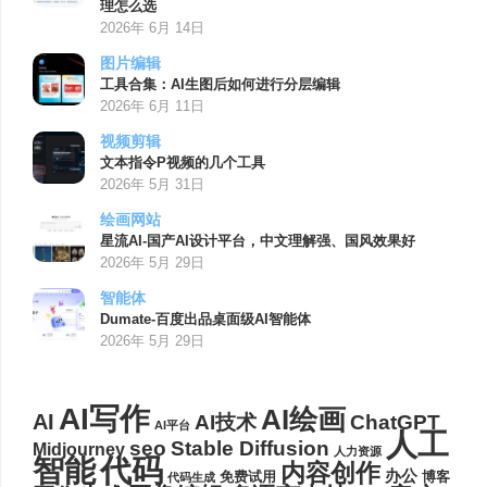
理怎么选
2026年 6月 14日
图片编辑
工具合集：AI生图后如何进行分层编辑
2026年 6月 11日
视频剪辑
文本指令P视频的几个工具
2026年 5月 31日
绘画网站
星流AI-国产AI设计平台，中文理解强、国风效果好
2026年 5月 29日
智能体
Dumate-百度出品桌面级AI智能体
2026年 5月 29日
AI写作
AI绘画
AI
AI技术
ChatGPT
AI平台
人工
seo
Stable Diffusion
Midjourney
人力资源
代码
智能
内容创作
办公
博客
免费试用
代码生成