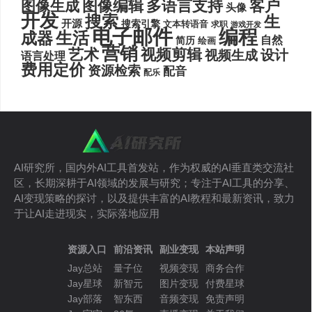
图像编辑
多语言支持
客户
图像生成
头像
开发
搜索
生
开源
搜索引擎
文本转语音
求职
游戏开发
电子邮件
编程
生活
成器
自然
简历
绘画
营销
艺术
视频剪辑
设计
视频生成
语言处理
费用定价
资源检索
配音
配乐
AI研究所，国内外AI工具首发站，作为权威的AI垂直类交流社
区，长期深耕于AI领域的发展与研究；专注于AI工具的分享、
AI变现策略的探讨，以及提供丰富的AI教程和最新资讯，致力
于让AI走进现实，实际落地应用
资源入口
前沿资讯
副业变现
本站声明
Jay总站
量子位
视频变现
商务合作
Jay星球
新智元
图片变现
付费星球
Jay部落
智东西
音频变现
免责声明