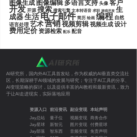
图像编辑
多语言支持
客户
图像生成
头像
开发
搜索
生
开源
搜索引擎
文本转语音
求职
游戏开发
电子邮件
编程
生活
成器
自然
简历
绘画
营销
艺术
视频剪辑
设计
视频生成
语言处理
费用定价
资源检索
配音
配乐
AI研究所，国内外AI工具首发站，作为权威的AI垂直类交流社
区，长期深耕于AI领域的发展与研究；专注于AI工具的分享、
AI变现策略的探讨，以及提供丰富的AI教程和最新资讯，致力
于让AI走进现实，实际落地应用
资源入口
前沿资讯
副业变现
本站声明
Jay总站
量子位
视频变现
商务合作
Jay星球
新智元
图片变现
付费星球
Jay部落
智东西
音频变现
免责声明