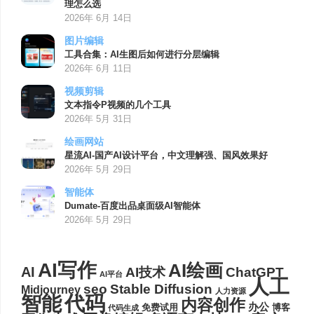
理怎么选
2026年 6月 14日
图片编辑
工具合集：AI生图后如何进行分层编辑
2026年 6月 11日
视频剪辑
文本指令P视频的几个工具
2026年 5月 31日
绘画网站
星流AI-国产AI设计平台，中文理解强、国风效果好
2026年 5月 29日
智能体
Dumate-百度出品桌面级AI智能体
2026年 5月 29日
AI写作
AI绘画
AI
AI技术
ChatGPT
AI平台
人工
seo
Stable Diffusion
Midjourney
人力资源
代码
智能
内容创作
办公
博客
免费试用
代码生成