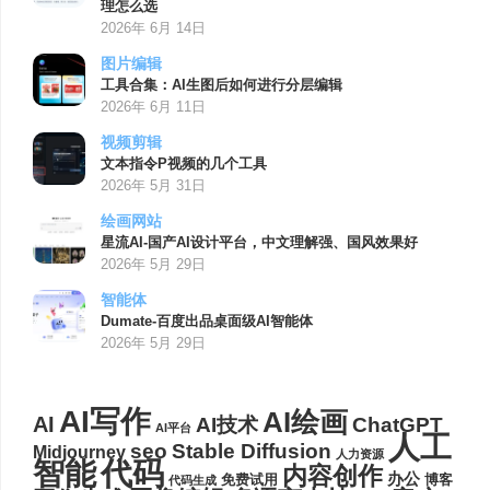
理怎么选
2026年 6月 14日
图片编辑
工具合集：AI生图后如何进行分层编辑
2026年 6月 11日
视频剪辑
文本指令P视频的几个工具
2026年 5月 31日
绘画网站
星流AI-国产AI设计平台，中文理解强、国风效果好
2026年 5月 29日
智能体
Dumate-百度出品桌面级AI智能体
2026年 5月 29日
AI写作
AI绘画
AI
AI技术
ChatGPT
AI平台
人工
seo
Stable Diffusion
Midjourney
人力资源
代码
智能
内容创作
办公
博客
免费试用
代码生成