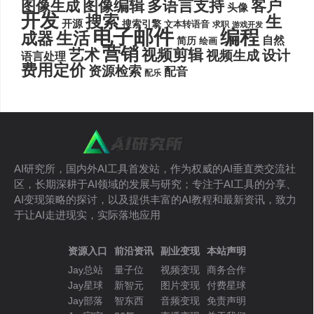
图像编辑
多语言支持
客户
图像生成
头像
开发
搜索
生
开源
搜索引擎
文本转语音
求职
游戏开发
电子邮件
编程
生活
成器
自然
简历
绘画
营销
艺术
视频剪辑
设计
视频生成
语言处理
费用定价
资源检索
配音
配乐
AI研究所，国内外AI工具首发站，作为权威的AI垂直类交流社
区，长期深耕于AI领域的发展与研究；专注于AI工具的分享、
AI变现策略的探讨，以及提供丰富的AI教程和最新资讯，致力
于让AI走进现实，实际落地应用
资源入口
前沿资讯
副业变现
本站声明
Jay总站
量子位
视频变现
商务合作
Jay星球
新智元
图片变现
付费星球
Jay部落
智东西
音频变现
免责声明