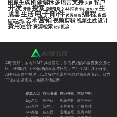
图像编辑
多语言支持
客户
图像生成
头像
开发
搜索
生
开源
搜索引擎
文本转语音
求职
游戏开发
电子邮件
编程
生活
成器
自然
简历
绘画
营销
艺术
视频剪辑
设计
视频生成
语言处理
费用定价
资源检索
配音
配乐
AI研究所，国内外AI工具首发站，作为权威的AI垂直类交流社
区，长期深耕于AI领域的发展与研究；专注于AI工具的分享、
AI变现策略的探讨，以及提供丰富的AI教程和最新资讯，致力
于让AI走进现实，实际落地应用
资源入口
前沿资讯
副业变现
本站声明
Jay总站
量子位
视频变现
商务合作
Jay星球
新智元
图片变现
付费星球
Jay部落
智东西
音频变现
免责声明