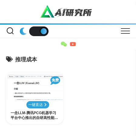
Skip
to
content
推理成本
免费
一键直达
一念LLM-腾讯PCG机器学习
平台中心推出的自研高性能L
LM推理引擎