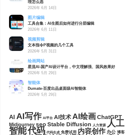
理怎么选
2026年 6月 14日
图片编辑
工具合集：AI生图后如何进行分层编辑
2026年 6月 11日
视频剪辑
文本指令P视频的几个工具
2026年 5月 31日
绘画网站
星流AI-国产AI设计平台，中文理解强、国风效果好
2026年 5月 29日
智能体
Dumate-百度出品桌面级AI智能体
2026年 5月 29日
AI写作
AI绘画
AI
AI技术
ChatGPT
AI平台
人工
seo
Stable Diffusion
Midjourney
人力资源
代码
智能
内容创作
办公
博客
免费试用
代码生成