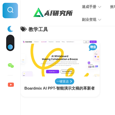
Skip
速成手册
效
to
content
副业变现
教学工具
提
示
词
音
指
增值
频
南
变
现
MJ
学
写
习
文
一键直达
手
变
Boardmix AI PPT-智能演示文稿的革新者
册
现
SD
图
学
片
习