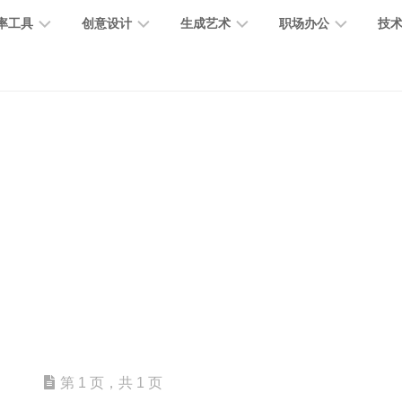
率工具
创意设计
生成艺术
职场办公
技
图
图
图
营
图
AI
营
像
片
像
销
片
提
销
处
编
生
宣
编
示
工
理
辑
成
传
辑
词
具
文
图
视
办
图
智
绘
数
PPT
本
标
频
公
像
能
画
字
制
处
设
生
助
修
对
网
人
作
理
计
成
手
复
话
站
电
思
智
字
音
客
抠
小
文
模
商
维
能
体
乐
户
图
说
档
型
作
导
总
设
生
服
消
创
总
社
图
图
第 1 页，共 1 页
结
计
成
务
除
作
结
区