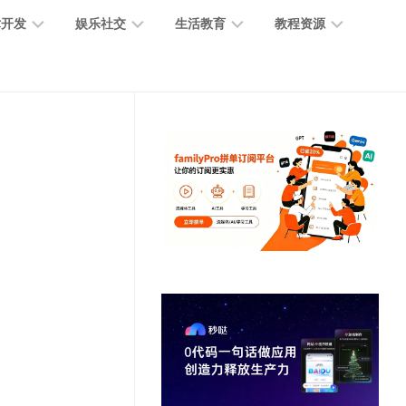
术开发
娱乐社交
生活教育
教程资源
大
媒
医
GPT
语
模
体
疗
教
言
型
创
医
程
模
作
学
型
开
MJ
放
媒
时
教
视
平
体
尚
程
觉
台
社
前
模
交
沿
型
SD
代
教
码
游
生
程
语
开
戏
活
音
发
辅
日
模
助
常
其
型