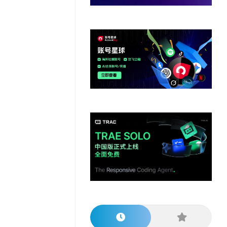
他
数
教
据
网
学
程
其
分
站
习
他
析
播
教
模
客
育
扩
型
展
资
源