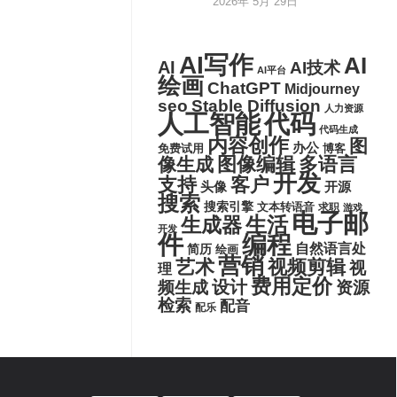
2026年 5月 29日
AI写作
AI
AI
AI技术
AI平台
绘画
ChatGPT
Midjourney
seo
Stable Diffusion
人力资源
代码
人工智能
代码生成
内容创作
图
办公
博客
免费试用
图像编辑
多语言
像生成
开发
支持
客户
头像
开源
搜索
搜索引擎
文本转语音
求职
游戏
电子邮
生活
生成器
开发
件
编程
自然语言处
简历
绘画
营销
艺术
视频剪辑
视
理
费用定价
设计
频生成
资源
检索
配音
配乐