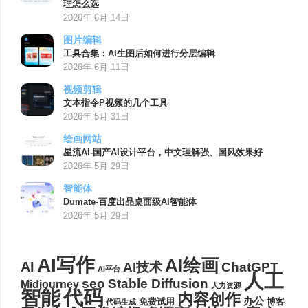
理怎么选
2026年 6月 14日
图片编辑
工具合集：AI生图后如何进行分层编辑
2026年 6月 11日
视频剪辑
文本指令P视频的几个工具
2026年 5月 31日
绘画网站
星流AI-国产AI设计平台，中文理解强、国风效果好
2026年 5月 29日
智能体
Dumate-百度出品桌面级AI智能体
2026年 5月 29日
AI写作
AI绘画
AI
AI技术
ChatGPT
AI平台
人工
seo
Stable Diffusion
Midjourney
人力资源
代码
智能
内容创作
办公
博客
免费试用
代码生成