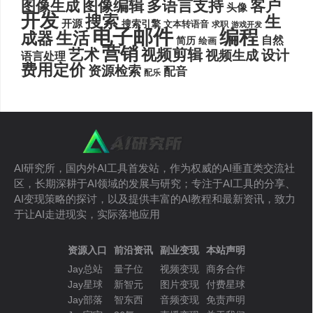
图像编辑
多语言支持
客户
图像生成
头像
开发
搜索
生
开源
搜索引擎
文本转语音
求职
游戏开发
电子邮件
编程
生活
成器
自然
简历
绘画
营销
艺术
视频剪辑
设计
视频生成
语言处理
费用定价
资源检索
配音
配乐
AI研究所，国内外AI工具首发站，作为权威的AI垂直类交流社
区，长期深耕于AI领域的发展与研究；专注于AI工具的分享、
AI变现策略的探讨，以及提供丰富的AI教程和最新资讯，致力
于让AI走进现实，实际落地应用
资源入口
前沿资讯
副业变现
本站声明
Jay总站
量子位
视频变现
商务合作
Jay星球
新智元
图片变现
付费星球
Jay部落
智东西
音频变现
免责声明