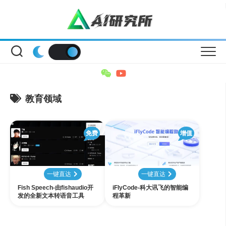
Skip
to
content
教育领域
免费
增值
一键直达
一键直达
Fish Speech-由fishaudio开
iFlyCode-科大讯飞的智能编
发的全新文本转语音工具
程革新