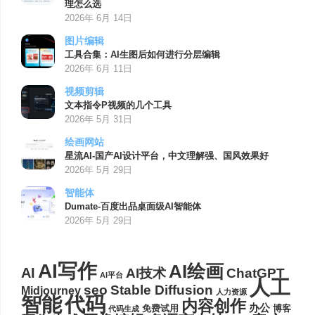
理怎么选
2026年 6月 14日
图片编辑
工具合集：AI生图后如何进行分层编辑
2026年 6月 11日
视频剪辑
文本指令P视频的几个工具
2026年 5月 31日
绘画网站
星流AI-国产AI设计平台，中文理解强、国风效果好
2026年 5月 29日
智能体
Dumate-百度出品桌面级AI智能体
2026年 5月 29日
AI写作
AI绘画
AI
AI技术
ChatGPT
AI平台
人工
seo
Stable Diffusion
Midjourney
人力资源
代码
智能
内容创作
办公
博客
免费试用
代码生成