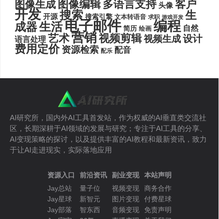
图像编辑
多语言支持
客户
图像生成
头像
开发
搜索
生
开源
搜索引擎
文本转语音
求职
游戏开发
电子邮件
编程
生活
成器
自然
简历
绘画
营销
艺术
视频剪辑
设计
视频生成
语言处理
费用定价
资源检索
配音
配乐
AI研究所，国内外AI工具首发站，作为权威的AI垂直类交流社
区，长期深耕于AI领域的发展与研究；专注于AI工具的分享、
AI变现策略的探讨，以及提供丰富的AI教程和最新资讯，致力
于让AI走进现实，实际落地应用
资源入口
前沿资讯
副业变现
本站声明
Jay总站
量子位
视频变现
商务合作
Jay星球
新智元
图片变现
付费星球
Jay部落
智东西
音频变现
免责声明