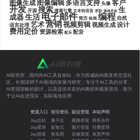
图像编辑
多语言支持
客户
图像生成
头像
开发
搜索
生
开源
搜索引擎
文本转语音
求职
游戏开发
电子邮件
编程
生活
成器
自然
简历
绘画
营销
艺术
视频剪辑
设计
视频生成
语言处理
费用定价
资源检索
配音
配乐
AI研究所，国内外AI工具首发站，作为权威的AI垂直类交流社
区，长期深耕于AI领域的发展与研究；专注于AI工具的分享、
AI变现策略的探讨，以及提供丰富的AI教程和最新资讯，致力
于让AI走进现实，实际落地应用
资源入口
前沿资讯
副业变现
本站声明
Jay总站
量子位
视频变现
商务合作
Jay星球
新智元
图片变现
付费星球
Jay部落
智东西
音频变现
免责声明