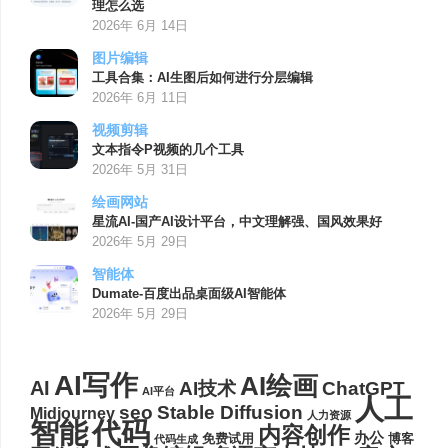
理怎么选
2026年 6月 14日
图片编辑
工具合集：AI生图后如何进行分层编辑
2026年 6月 11日
视频剪辑
文本指令P视频的几个工具
2026年 5月 31日
绘画网站
星流AI-国产AI设计平台，中文理解强、国风效果好
2026年 5月 29日
智能体
Dumate-百度出品桌面级AI智能体
2026年 5月 29日
AI写作
AI绘画
AI
AI技术
ChatGPT
AI平台
人工
seo
Stable Diffusion
Midjourney
人力资源
代码
智能
内容创作
办公
博客
免费试用
代码生成