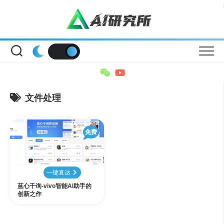
Skip
to
content
文件处理
免费
一键直达
蓝心千询-vivo智能AI助手的
创新之作