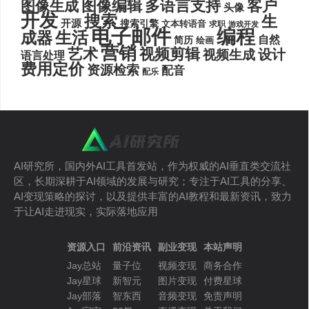
图像编辑
多语言支持
客户
图像生成
头像
开发
搜索
生
开源
搜索引擎
文本转语音
求职
游戏开发
电子邮件
编程
生活
成器
自然
简历
绘画
营销
艺术
视频剪辑
设计
视频生成
语言处理
费用定价
资源检索
配音
配乐
AI研究所，国内外AI工具首发站，作为权威的AI垂直类交流社
区，长期深耕于AI领域的发展与研究；专注于AI工具的分享、
AI变现策略的探讨，以及提供丰富的AI教程和最新资讯，致力
于让AI走进现实，实际落地应用
资源入口
前沿资讯
副业变现
本站声明
Jay总站
量子位
视频变现
商务合作
Jay星球
新智元
图片变现
付费星球
Jay部落
智东西
音频变现
免责声明