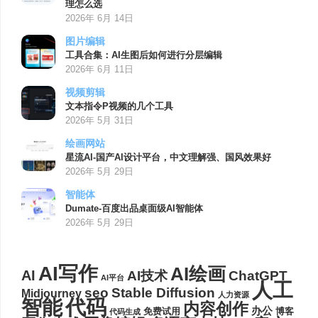
理怎么选
2026年 6月 14日
图片编辑
工具合集：AI生图后如何进行分层编辑
2026年 6月 11日
视频剪辑
文本指令P视频的几个工具
2026年 5月 31日
绘画网站
星流AI-国产AI设计平台，中文理解强、国风效果好
2026年 5月 29日
智能体
Dumate-百度出品桌面级AI智能体
2026年 5月 29日
AI写作
AI绘画
AI
AI技术
ChatGPT
AI平台
人工
seo
Stable Diffusion
Midjourney
人力资源
代码
智能
内容创作
办公
博客
免费试用
代码生成