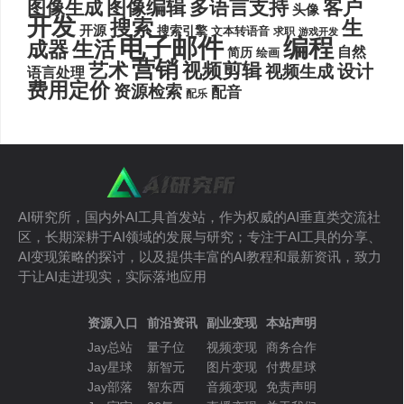
图像编辑
多语言支持
客户
图像生成
头像
开发
搜索
生
开源
搜索引擎
文本转语音
求职
游戏开发
电子邮件
编程
生活
成器
自然
简历
绘画
营销
艺术
视频剪辑
设计
视频生成
语言处理
费用定价
资源检索
配音
配乐
AI研究所，国内外AI工具首发站，作为权威的AI垂直类交流社
区，长期深耕于AI领域的发展与研究；专注于AI工具的分享、
AI变现策略的探讨，以及提供丰富的AI教程和最新资讯，致力
于让AI走进现实，实际落地应用
资源入口
前沿资讯
副业变现
本站声明
Jay总站
量子位
视频变现
商务合作
Jay星球
新智元
图片变现
付费星球
Jay部落
智东西
音频变现
免责声明