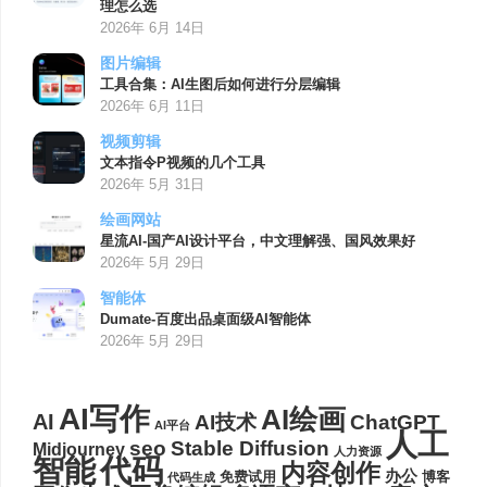
理怎么选
2026年 6月 14日
图片编辑
工具合集：AI生图后如何进行分层编辑
2026年 6月 11日
视频剪辑
文本指令P视频的几个工具
2026年 5月 31日
绘画网站
星流AI-国产AI设计平台，中文理解强、国风效果好
2026年 5月 29日
智能体
Dumate-百度出品桌面级AI智能体
2026年 5月 29日
AI写作
AI绘画
AI
AI技术
ChatGPT
AI平台
人工
seo
Stable Diffusion
Midjourney
人力资源
代码
智能
内容创作
办公
博客
免费试用
代码生成