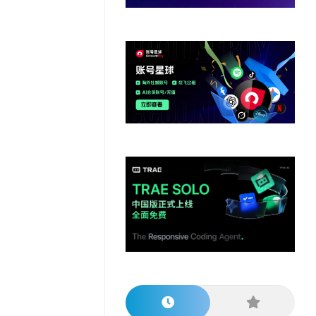
他
数
教
据
网
学
程
其
分
站
习
他
析
播
教
模
客
育
扩
型
展
资
源