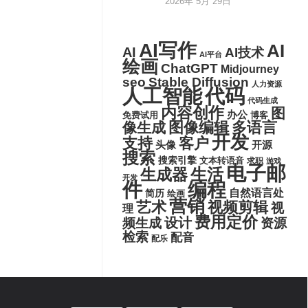
2026年 5月 29日
AI写作
AI
AI
AI技术
AI平台
绘画
ChatGPT
Midjourney
seo
Stable Diffusion
人力资源
代码
人工智能
代码生成
内容创作
图
办公
博客
免费试用
图像编辑
多语言
像生成
开发
支持
客户
头像
开源
搜索
搜索引擎
文本转语音
求职
游戏
电子邮
生活
生成器
开发
件
编程
自然语言处
简历
绘画
营销
艺术
视频剪辑
视
理
费用定价
设计
频生成
资源
检索
配音
配乐