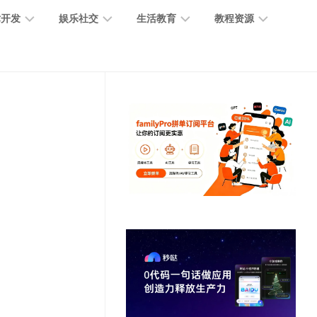
术开发
娱乐社交
生活教育
教程资源
大
媒
医
GPT
语
模
体
疗
教
言
型
创
医
程
模
作
学
型
开
MJ
放
媒
时
教
视
平
体
尚
程
觉
台
社
前
模
交
沿
型
SD
代
教
码
游
生
程
语
开
戏
活
音
发
辅
日
模
助
常
其
型