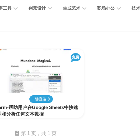
率工具
创意设计
生成艺术
职场办公
技
图
图
图
营
图
AI
营
像
片
像
销
片
提
销
处
编
生
宣
编
示
工
理
辑
成
传
免费
辑
词
具
文
图
视
办
图
智
绘
数
PPT
本
标
频
公
像
能
画
字
制
处
设
生
助
修
对
网
人
作
理
计
成
手
复
话
站
一键直达
arm-帮助用户在Google Sheets中快速
电
思
理和分析任何文本数据
智
字
音
客
抠
小
文
模
商
维
能
体
乐
户
图
说
档
型
作
导
总
设
生
服
消
创
总
社
图
图
第 1 页，共 1 页
结
计
成
务
除
作
结
区