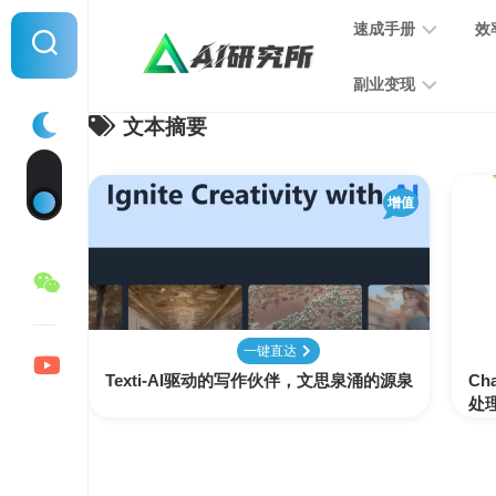
Skip
速成手册
效
to
content
副业变现
文本摘要
提
示
词
音
指
增值
频
南
变
现
MJ
学
写
习
文
一键直达
手
变
Texti-AI驱动的写作伙伴，文思泉涌的源泉
册
Ch
现
处
SD
图
学
片
习