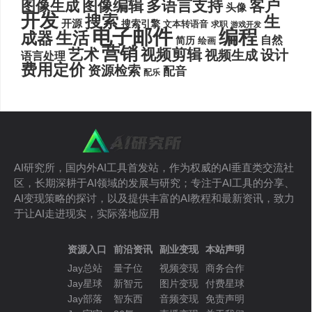
图像编辑
多语言支持
客户
图像生成
头像
开发
搜索
生
开源
搜索引擎
文本转语音
求职
游戏开发
电子邮件
编程
生活
成器
自然
简历
绘画
营销
艺术
视频剪辑
设计
视频生成
语言处理
费用定价
资源检索
配音
配乐
AI研究所，国内外AI工具首发站，作为权威的AI垂直类交流社
区，长期深耕于AI领域的发展与研究；专注于AI工具的分享、
AI变现策略的探讨，以及提供丰富的AI教程和最新资讯，致力
于让AI走进现实，实际落地应用
资源入口
前沿资讯
副业变现
本站声明
Jay总站
量子位
视频变现
商务合作
Jay星球
新智元
图片变现
付费星球
Jay部落
智东西
音频变现
免责声明