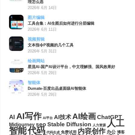
理怎么选
2026年 6月 14日
图片编辑
工具合集：AI生图后如何进行分层编辑
2026年 6月 11日
视频剪辑
文本指令P视频的几个工具
2026年 5月 31日
绘画网站
星流AI-国产AI设计平台，中文理解强、国风效果好
2026年 5月 29日
智能体
Dumate-百度出品桌面级AI智能体
2026年 5月 29日
AI写作
AI绘画
AI
AI技术
ChatGPT
AI平台
人工
seo
Stable Diffusion
Midjourney
人力资源
代码
智能
内容创作
办公
博客
免费试用
代码生成